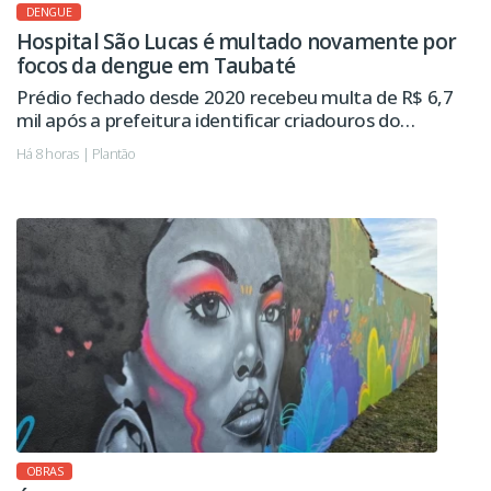
DENGUE
Hospital São Lucas é multado novamente por
focos da dengue em Taubaté
Prédio fechado desde 2020 recebeu multa de R$ 6,7
mil após a prefeitura identificar criadouros do
mosquito da dengue. Imóvel já havia sido autuado
Há 8 horas | Plantão
pelo mesmo motivo em 2024.
OBRAS