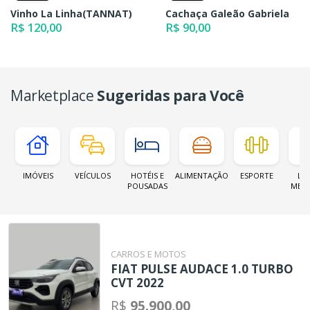
Vinho La Linha(TANNAT)
Cachaça Galeão Gabriela
R$ 120,00
R$ 90,00
Marketplace
Sugeridas para Você
IMÓVEIS
VEÍCULOS
HOTÉIS E
ALIMENTAÇÃO
ESPORTE
LOJ
POUSADAS
MER
CARROS E MOTOS
FIAT PULSE AUDACE 1.0 TURBO
CVT 2022
R$
95.900,00