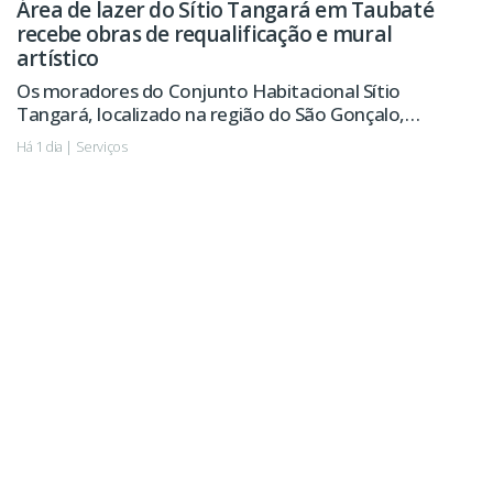
Área de lazer do Sítio Tangará em Taubaté
recebe obras de requalificação e mural
artístico
Os moradores do Conjunto Habitacional Sítio
Tangará, localizado na região do São Gonçalo,
passarão a contar em breve com uma área de lazer
Há 1 dia | Serviços
revitalizada, com novo playground, pista de
caminhada, calçamento e melhorias na iluminação
pública, entre outras ações.