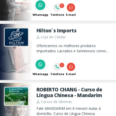
screen.
3
Whatsapp
Telefone
E-mail
Hilton´s Imports
Loja de Celular
Oferecemos os melhores produtos
importados Lacrados e Seminovos como
iPhone, iPad, MacBook, PS5 e SmartWatch.
Entrega para todo o Brasil e com garantia.
1
Whatsapp
Telefone
E-mail
ROBERTO CHANG - Curso de
Língua Chinesa - Mandarim
Cursos de Idiomas
Fale MANDARIM em 6 meses! Aulas à
domicílio. Curso de Língua Chinesa.