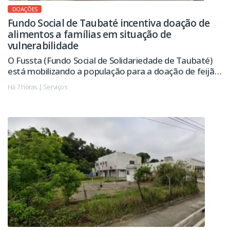
DOAÇÕES
Fundo Social de Taubaté incentiva doação de
alimentos a famílias em situação de
vulnerabilidade
O Fussta (Fundo Social de Solidariedade de Taubaté)
está mobilizando a população para a doação de feijão,
óleo e macarrão, alimentos essenciais na composição
Há 7 horas | Serviços
dos kits distribuídos pelo Banco de Alimentos às
famílias em situação de vulnerabilidade social e às
instituições assistenciais do município.