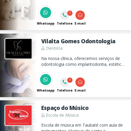
creche, para seu pet passar o dia sendo bem
cuidado!
1
Whatsapp
Telefone
E-mail
Vilalta Gomes Odontologia
Dentista
Na nossa clínica, oferecemos serviços de
odontologia como implantodontia, estética
bucal, e prótese dentária, sempre com um
atendimento de qualidade e um laboratório
1
próprio para garantir a sua satisfação.
Whatsapp
Telefone
E-mail
Espaço do Músico
Escola de Música
Escola de música em Taubaté com aula de
instrumentos, técnicas de canto e