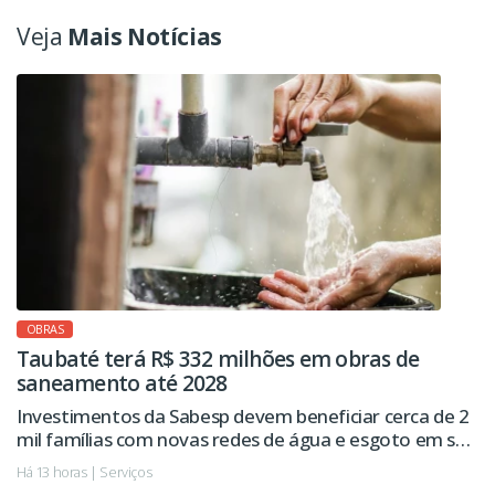
Veja
Mais Notícias
OBRAS
Taubaté terá R$ 332 milhões em obras de
saneamento até 2028
Investimentos da Sabesp devem beneficiar cerca de 2
mil famílias com novas redes de água e esgoto em seis
regiões da cidade.
Há 13 horas | Serviços