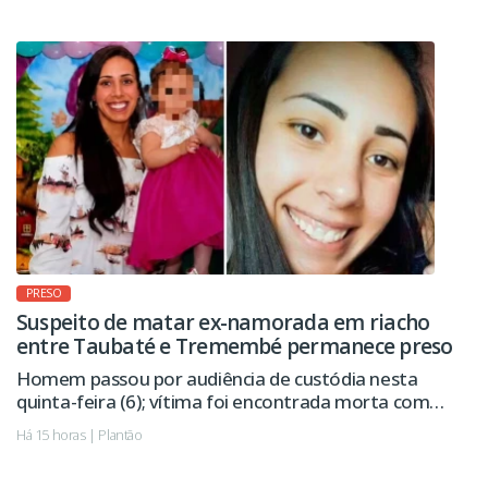
PRESO
Suspeito de matar ex-namorada em riacho
entre Taubaté e Tremembé permanece preso
Homem passou por audiência de custódia nesta
quinta-feira (6); vítima foi encontrada morta com
sinais de violência.
Há 15 horas | Plantão