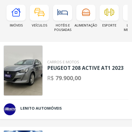
IMÓVEIS
VEÍCULOS
HOTÉIS E
ALIMENTAÇÃO
ESPORTE
LOJ
POUSADAS
MER
CARROS E MOTOS
PEUGEOT 208 ACTIVE AT1 2023
R$
79.900,00
LENITO AUTOMÓVEIS