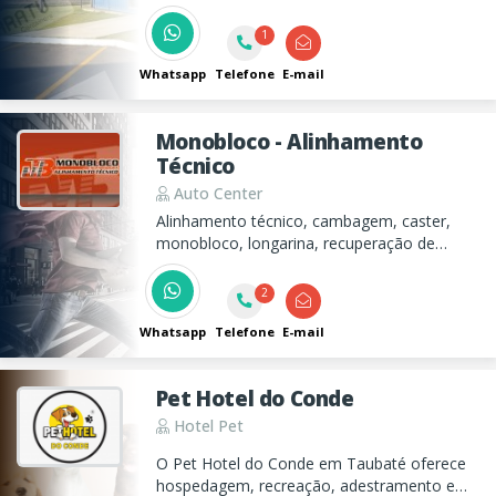
aço de qualidade superior, de fácil
1
manutenção e longa vida útil!!!
Whatsapp
Telefone
E-mail
Monobloco - Alinhamento
Técnico
Auto Center
Alinhamento técnico, cambagem, caster,
monobloco, longarina, recuperação de
eixos, chassi, suspensão em geral.
2
Whatsapp
Telefone
E-mail
Pet Hotel do Conde
Hotel Pet
O Pet Hotel do Conde em Taubaté oferece
hospedagem, recreação, adestramento e