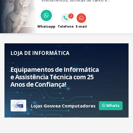
musicalização infantil! Seja mais, seja
espaço do músico.
2
Whatsapp
Telefone
E-mail
LOJA DE INFORMÁTICA
Equipamentos de Informática
e Assistência Técnica com 25
Anos de Confiança!
Lojas Gouvea Computadores
Whats