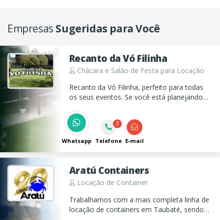
Empresas
Sugeridas para Você
Recanto da Vó Filinha
Chácara e Salão de Festa para Locação
Recanto da Vó Filinha, perfeito para todas
os seus eventos. Se você está planejando
um aniversário, uma festa de 15 anos, uma
confraternização ou até mesmo o
3
casamento dos seus sonhos, a nossa
chácara é o cenário perfeito para você!
Whatsapp
Telefone
E-mail
Aratú Containers
Locação de Container
Trabalhamos com a mais completa linha de
locação de containers em Taubaté, sendo
eles marítimos e habitáveis, construídos em