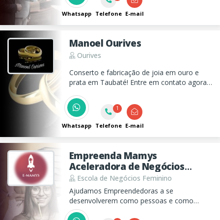
impressoras.
Whatsapp
Telefone
E-mail
Manoel Ourives
Ourives
Conserto e fabricação de joia em ouro e
prata em Taubaté! Entre em contato agora
mesmo e solicite o seu orçamento!
1
Whatsapp
Telefone
E-mail
Empreenda Mamys
Aceleradora de Negócios
Femininos
Escola de Negócios Feminino
Ajudamos Empreendedoras a se
desenvolverem como pessoas e como
negócios para se tornarem protagonistas da