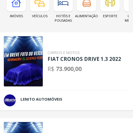
IMÓVEIS
VEÍCULOS
HOTÉIS E
ALIMENTAÇÃO
ESPORTE
LOJ
POUSADAS
MER
CARROS E MOTOS
FIAT CRONOS DRIVE 1.3 2022
R$
73.900,00
LENITO AUTOMÓVEIS