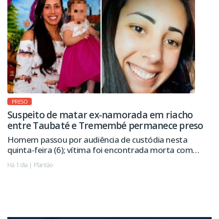
PRESO
Suspeito de matar ex-namorada em riacho
entre Taubaté e Tremembé permanece preso
Homem passou por audiência de custódia nesta
quinta-feira (6); vítima foi encontrada morta com
sinais de violência.
Há 1 dia | Plantão