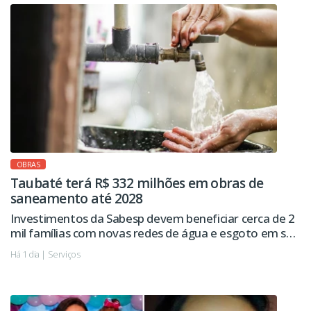
OBRAS
Taubaté terá R$ 332 milhões em obras de
saneamento até 2028
Investimentos da Sabesp devem beneficiar cerca de 2
mil famílias com novas redes de água e esgoto em seis
regiões da cidade.
Há 1 dia | Serviços