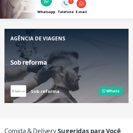
sua história e lideres emocionalmente e
1
profissionalmente.
Whatsapp
Telefone
E-mail
AGÊNCIA DE VIAGENS
Sob reforma
Sob reforma
Whats
Comida & Delivery
Sugeridas para Você