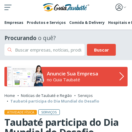
Empresas
Produtos e Serviços
Comida & Delivery
Hospitais e
Procurando
o quê?
Buscar
Anuncie Sua Empresa
no Guia Taubaté
Home
Notícias de Taubaté e Região
Serviços
Taubaté participa do Dia Mundial do Desafio
SERVIÇOS
ATIVIDADE FÍSICA
Taubaté participa do Dia