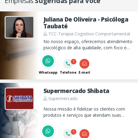
Empresas
Sugeridas para Você
Juliana De Oliveira - Psicóloga
Taubaté
TCC-Terapia Cognitivo Comportamental
No nosso espaço, oferecemos atendimento
psicológico de alta qualidade, com foco em
Terapia Cognitivo-Comportamental para
ajudar a enfrentar desafios como ansiedade
1
e depressão.
Whatsapp
Telefone
E-mail
Supermercado Shibata
Supermercado
Nossa missão é fidelizar os clientes com
produtos e serviços que atendam suas
necessidades e superem suas expectativas.
1