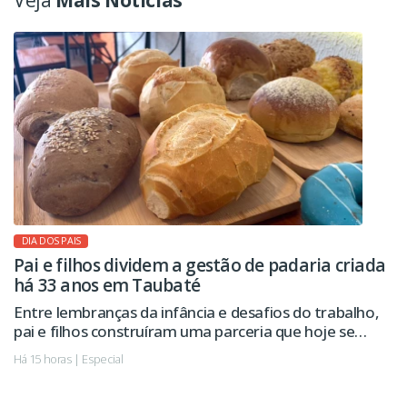
Veja
Mais Notícias
DIA DOS PAIS
Pai e filhos dividem a gestão de padaria criada
há 33 anos em Taubaté
Entre lembranças da infância e desafios do trabalho,
pai e filhos construíram uma parceria que hoje se
estende à administração da empresa.
Há 15 horas | Especial