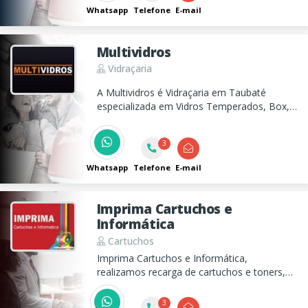
Whatsapp
Telefone
E-mail
Multividros
Vidraçaria
A Multividros é Vidraçaria em Taubaté
especializada em Vidros Temperados, Box,
Espelhos Sacadas e muito mais!
3
Whatsapp
Telefone
E-mail
Imprima Cartuchos e
Informática
Cartuchos
Imprima Cartuchos e Informática,
realizamos recarga de cartuchos e toners,
venda de cartuchos e toners, assistência
técnica e manutenção em computadores e
3