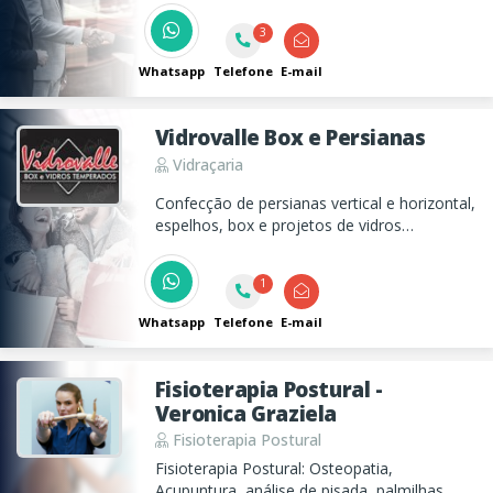
3
Whatsapp
Telefone
E-mail
Vidrovalle Box e Persianas
Vidraçaria
Confecção de persianas vertical e horizontal,
espelhos, box e projetos de vidros
temperados e divisórias e portas
sanfonadas em Taubaté!
1
Whatsapp
Telefone
E-mail
Fisioterapia Postural -
Veronica Graziela
Fisioterapia Postural
Fisioterapia Postural: Osteopatia,
Acupuntura, análise de pisada, palmilhas