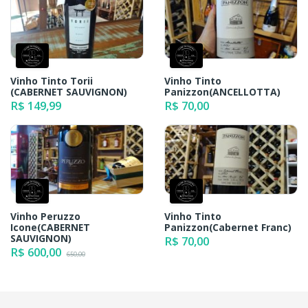
Vinho Tinto Torii
Vinho Tinto
(CABERNET SAUVIGNON)
Panizzon(ANCELLOTTA)
R$ 149,99
R$ 70,00
Vinho Peruzzo
Vinho Tinto
Icone(CABERNET
Panizzon(Cabernet Franc)
SAUVIGNON)
R$ 70,00
R$ 600,00
650,00