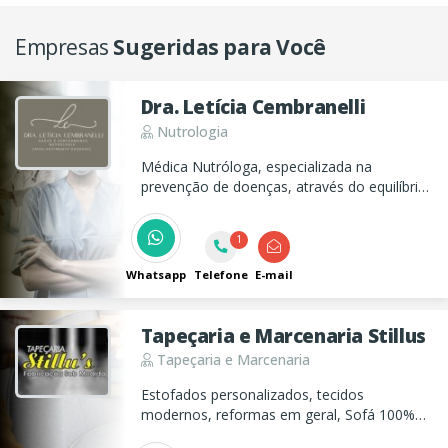
Empresas
Sugeridas para Você
Dra. Letícia Cembranelli
Nutrologia
Médica Nutróloga, especializada na
prevenção de doenças, através do equilíbrio
nutricional, com avaliações clínicas e
exames personalizados, direcionados ao
1
quadro clínico de cada paciente.
Whatsapp
Telefone
E-mail
Tapeçaria e Marcenaria Stillus
Tapeçaria e Marcenaria
Estofados personalizados, tecidos
modernos, reformas em geral, Sofá 100%
couro e fabricação de móveis planejados...