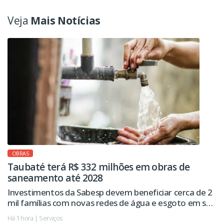
Veja
Mais Notícias
OBRAS
Taubaté terá R$ 332 milhões em obras de
saneamento até 2028
Investimentos da Sabesp devem beneficiar cerca de 2
mil famílias com novas redes de água e esgoto em seis
regiões da cidade.
Há 1 hora | Serviços