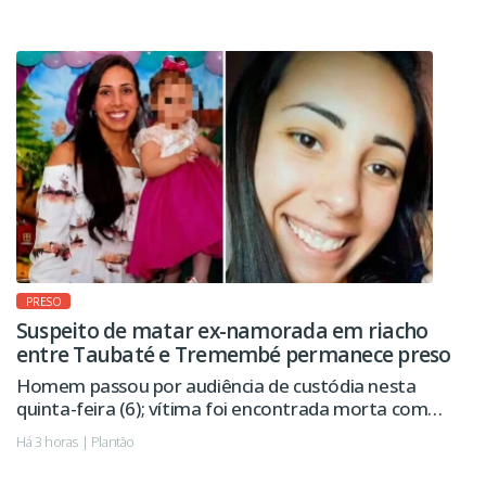
PRESO
Suspeito de matar ex-namorada em riacho
entre Taubaté e Tremembé permanece preso
Homem passou por audiência de custódia nesta
quinta-feira (6); vítima foi encontrada morta com
sinais de violência.
Há 3 horas | Plantão