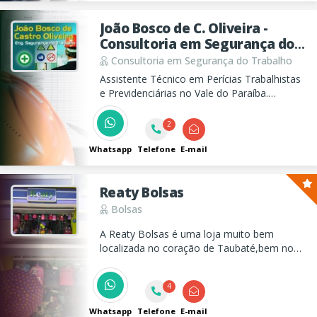
João Bosco de C. Oliveira -
Consultoria em Segurança do
Trabalho
Consultoria em Segurança do Trabalho
Assistente Técnico em Perícias Trabalhistas
e Previdenciárias no Vale do Paraíba.
Laudos, PGR e treinamentos como CIPA,
NR10 e empilhadeiras com foco em
2
segurança e respaldo técnico.
Whatsapp
Telefone
E-mail
Reaty Bolsas
Bolsas
A Reaty Bolsas é uma loja muito bem
localizada no coração de Taubaté,bem no
centro da nossa cidade e atende todos os
públicos,gostos,com variedade de
4
cores,marcas e modelos que você procura.
Whatsapp
Telefone
E-mail