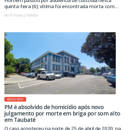
Homem passou por audiência de custódia nesta
quinta-feira (6); vítima foi encontrada morta com
sinais de violência.
Há 16 horas | Plantão
ABSOLVIDO
PM é absolvido de homicídio após novo
julgamento por morte em briga por som alto
em Taubaté
O caso aconteceu na noite de 25 de abril de 2020, na