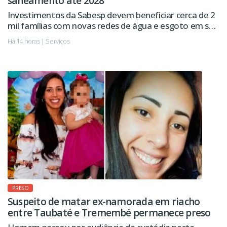
saneamento até 2028
Investimentos da Sabesp devem beneficiar cerca de 2
mil famílias com novas redes de água e esgoto em seis
regiões da cidade.
Há 14 horas | Serviços
PRESO
Suspeito de matar ex-namorada em riacho
entre Taubaté e Tremembé permanece preso