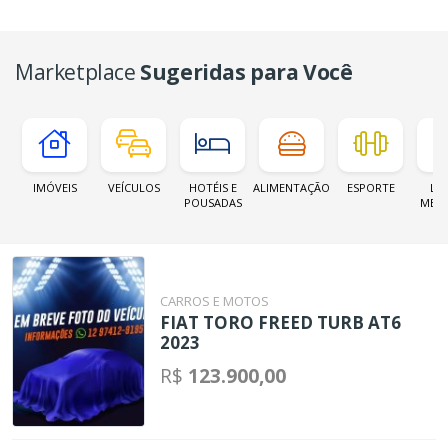
Marketplace
Sugeridas para Você
IMÓVEIS
VEÍCULOS
HOTÉIS E
ALIMENTAÇÃO
ESPORTE
LOJ
POUSADAS
MER
CARROS E MOTOS
FIAT TORO FREED TURB AT6
2023
R$
123.900,00