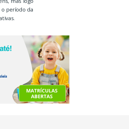
vens, mas logo
 o período da
tivas.