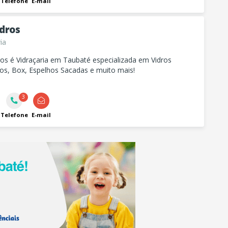
Telefone
E-mail
idros
ia
ecializada em Vidros
s, Box, Espelhos Sacadas e muito mais!
3
Telefone
E-mail