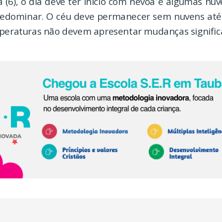
a (6), o dia deve ter início com névoa e algumas nu
redominar. O céu deve permanecer sem nuvens até
mperaturas não devem apresentar mudanças significa