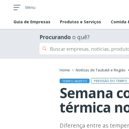
Menu
Guia de
Empresas
Produtos e Serviços
Comida &
Procurando
o quê?
Home
Notícias de Taubaté e Região
PREVISÃO DO TEMPO
TEMPO ABERTO
Semana co
térmica no
Diferença entre as tempe