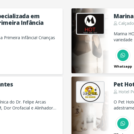
specializada em
Marina
rimeira Infância
Calçado
Marina HO
 Primeira Infância! Crianças
variedade 
estilos e 
Whatsapp
antes
Pet Ho
Hotel P
ínica do Dr. Felipe Arcas
O Pet Hotel do Conde em Taub
, Dor Orofacial e Alinhadores
adestrame
sultados naturais. Agende sua
cuidado!