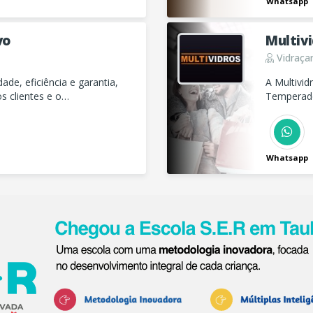
Whatsapp
vo
Multiv
Vidraçar
de, eficiência e garantia,
A Multividros é Vidraçaria em Taubaté esp
 clientes e o
Temperado
Whatsapp