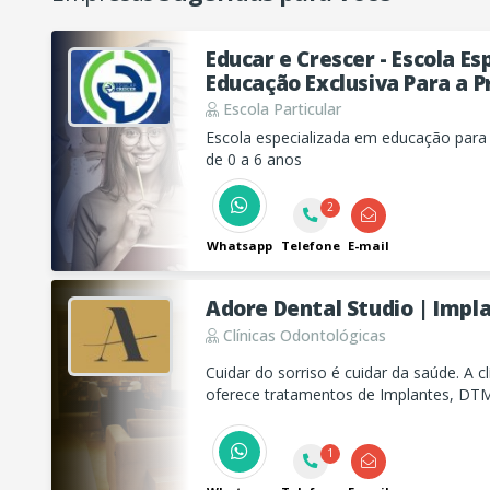
Educar e Crescer - Escola E
Educação Exclusiva Para a P
Escola Particular
Escola especializada em educação para a
de 0 a 6 anos
2
Whatsapp
Telefone
E-mail
Adore Dental Studio | Impl
Clínicas Odontológicas
Cuidar do sorriso é cuidar da saúde. A cl
oferece tratamentos de Implantes, DTM
Invisíveis com tecnologia, precisão e re
avaliação!
1