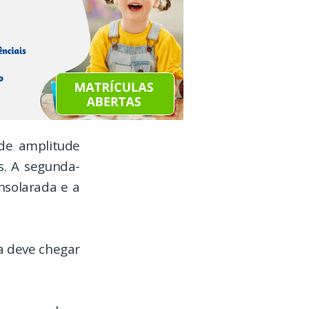
de amplitude
s. A segunda-
ensolarada e a
a deve chegar