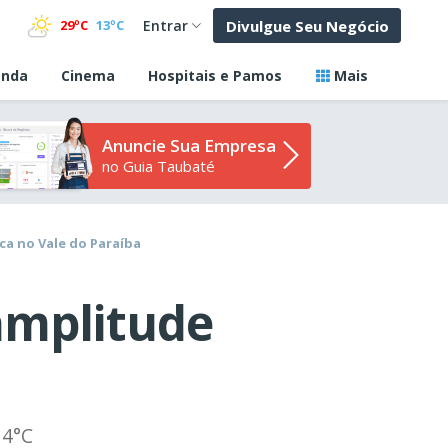
Divulgue Seu Negócio
29ºC
13ºC
Entrar
nda
Cinema
Hospitais e Pamos
Mais
Anuncie Sua Empresa
no Guia Taubaté
a no Vale do Paraíba
amplitude
14°C