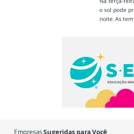
Na terça-feir
o sol pode p
noite. As te
Empresas
Sugeridas para Você