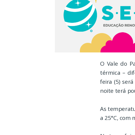
O Vale do P
térmica – di
feira (5) ser
noite terá po
As temperatu
a 25°C, com 