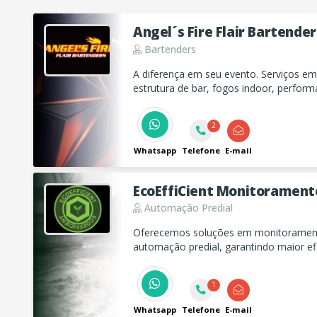
Angel´s Fire Flair Bartender
Bartenders
A diferença em seu evento. Serviços em 
estrutura de bar, fogos indoor, performa
flambados.
2
Whatsapp
Telefone
E-mail
EcoEffiCient Monitoramento
Automação Predial
Oferecemos soluções em monitoramento
automação predial, garantindo maior efi
condomínios e edifícios. Conheça nosso
gestão de recursos hídricos.
1
Whatsapp
Telefone
E-mail