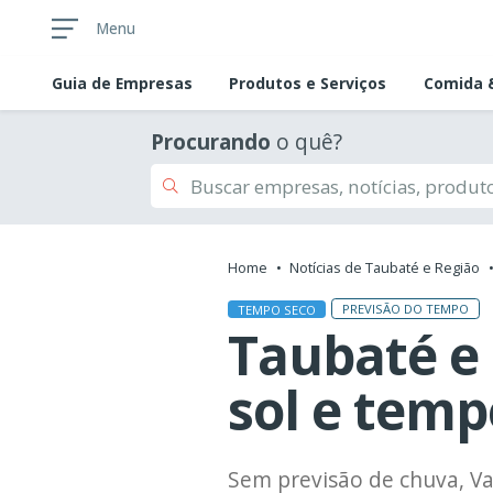
Menu
Guia de
Empresas
Produtos e Serviços
Comida &
Procurando
o quê?
Home
Notícias de Taubaté e Região
PREVISÃO DO TEMPO
TEMPO SECO
Taubaté e
sol e tem
Sem previsão de chuva, V