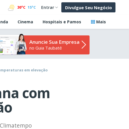
Divulgue Seu Negócio
30ºC
15ºC
Entrar
nda
Cinema
Hospitais e Pamos
Mais
Anuncie Sua Empresa
no Guia Taubaté
temperaturas em elevação
mana com
ão
o Climatempo