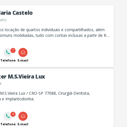
aria Castelo
ato
s locação de quartos individuais e compartilhados, além
omuns mobiliadas, tudo com contas inclusas a partir de R$
is. Sem fiador e com opções para homens e mulheres.
1
Telefone
E-mail
ter M.S.Vieira Lux
a
.Vieira Lux / CRO-SP 77088, Cirurgiã-Dentista,
 e Implantodontia.
4
Telefone
E-mail