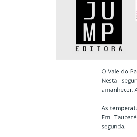
O Vale do Pa
Nesta segun
amanhecer. A 
As temperat
Em Taubaté
segunda.