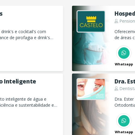
s
Hosped
Pension
drink's e cocktail's com
Oferecemo
nce de pirofagia e drink's
de áreas c
650 mensa
Whatsapp
 Inteligente
Dra. Es
Dentist
 inteligente de água e
Dra. Ester M.S
ciência e sustentabilidade em
Ortodontia
s serviços e transforme a
Whatsapp