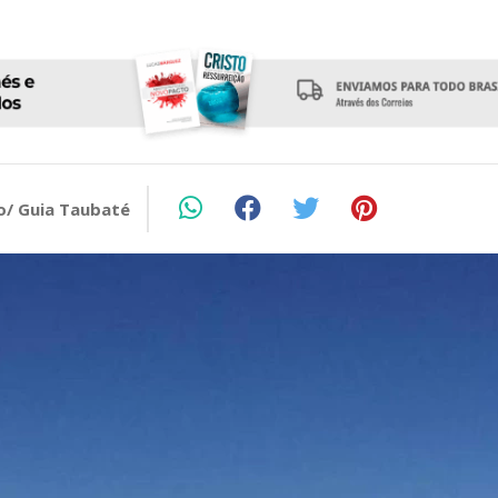
o/ Guia Taubaté