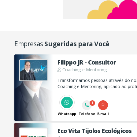
Empresas
Sugeridas para Você
Filippo JR - Consultor
Coaching e Mentoring
Transformamos pessoas através do no
Coaching e Mentoring, aplicado ao profi
possibilitando ampliar a sua visão de n
objetividade e assertividade nas tomada
1
Whatsapp
Telefone
E-mail
Eco Vita Tijolos Ecológicos