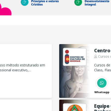
Centro
Cursos 
sso método estruturado em
Cursos de 
ssional executivo,
Class, Fla
egócios, tendo mais
s de decisões.
Whatsapp
Equipe 