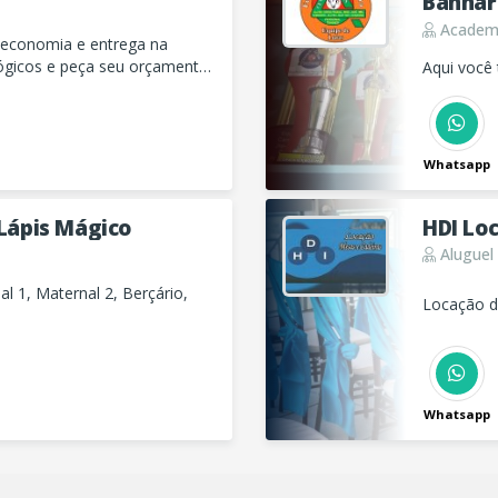
Banhar
Academi
, economia e entrega na
ológicos e peça seu orçamento
Aqui você
Whatsapp
 Lápis Mágico
HDI Lo
Aluguel 
l 1, Maternal 2, Berçário,
Locação d
Whatsapp