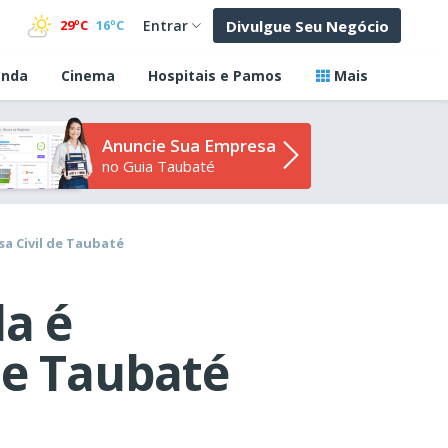
Divulgue Seu Negócio
29ºC
16ºC
Entrar
nda
Cinema
Hospitais e Pamos
Mais
Anuncie Sua Empresa
no Guia Taubaté
a Civil de Taubaté
a é
de Taubaté