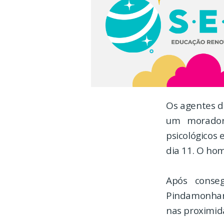
Os agentes da
um morador
psicológicos 
dia 11. O hom
Após conseg
Pindamonhang
nas proximid