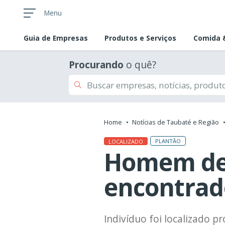
Menu
Guia de
Empresas
Produtos e Serviços
Comida &
Procurando
o quê?
Home
Notícias de Taubaté e Região
PLANTÃO
LOCALIZADO
Homem des
encontrado
Indivíduo foi localizado 