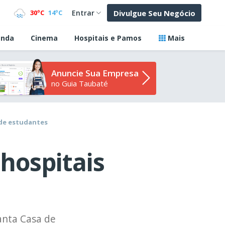
Divulgue Seu Negócio
30ºC
14ºC
Entrar
nda
Cinema
Hospitais e Pamos
Mais
Anuncie Sua Empresa
no Guia Taubaté
 de estudantes
hospitais
anta Casa de