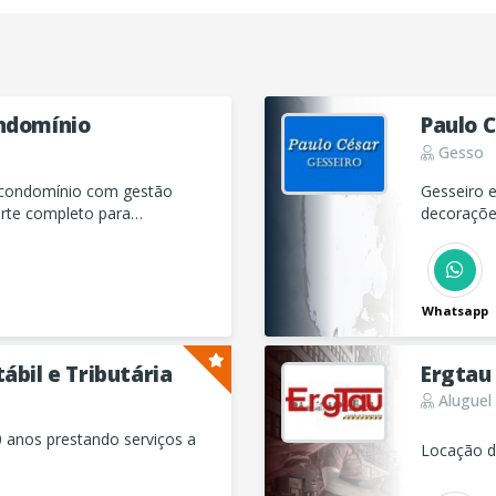
ondomínio
Paulo 
Gesso
e condomínio com gestão
Gesseiro e
orte completo para
decoraçõe
Whatsapp
ábil e Tributária
Ergtau
Aluguel
00 anos prestando serviços a
Locação d