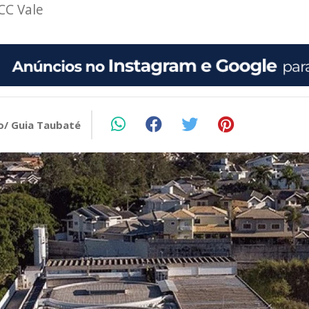
CC Vale
o/ Guia Taubaté