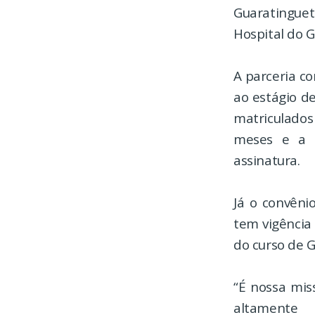
Guaratingue
Hospital do G
A parceria c
ao estágio d
matriculado
meses e a 
assinatura.
Já o convên
tem vigência
do curso de 
“É nossa mis
altamente