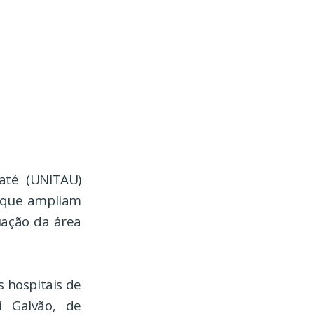
até (UNITAU)
s que ampliam
uação da área
 hospitais de
i Galvão, de