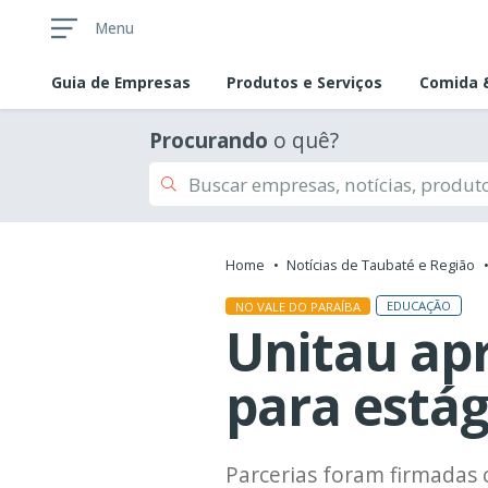
Menu
Guia de
Empresas
Produtos e Serviços
Comida &
Procurando
o quê?
Home
Notícias de Taubaté e Região
EDUCAÇÃO
NO VALE DO PARAÍBA
Unitau ap
para estág
Parcerias foram firmadas 