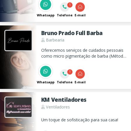
Entrega para todo o Brasil e com garantia.
1
Whatsapp
Telefone
E-mail
Bruno Prado Full Barba
Barbearia
Oferecemos serviços de cuidados pessoais
como micro pigmentação de barba (Método
Full Barba) e terapia capilar, garantindo
resultados de qualidade e satisfação para
1
nossos clientes.
Whatsapp
Telefone
E-mail
KM Ventiladores
Ventiladores
Um toque de sofisticação para sua casa!