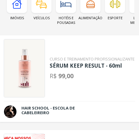
IMÓVEIS
VEÍCULOS
HOTÉIS E
ALIMENTAÇÃO
ESPORTE
LOJ
POUSADAS
MER
CURSO E TREINAMENTO PROFISSIONALIZANTE
SÉRUM KEEP RESULT - 60ml
R$
99,00
HAIR SCHOOL - ESCOLA DE
CABELEIREIRO