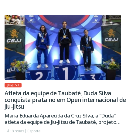
revitalizada, com novo playground, pista de
caminhada, calçamento e melhorias na iluminação
pública, entre outras ações.
JIU-JITSU
Atleta da equipe de Taubaté, Duda Silva
conquista prata no em Open internacional de
jiu-jitsu
Maria Eduarda Aparecida da Cruz Silva, a “Duda”,
atleta da equipe de Jiu-Jitsu de Taubaté, projeto
esportivo apoiado pela Prefeitura, conquistou a
Há 18 horas | Esporte
medalha de prata no São Paulo International Open