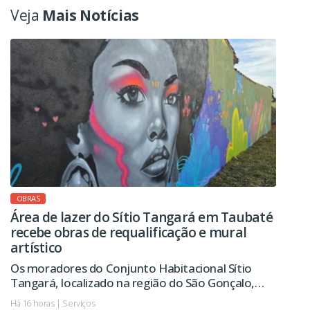
Veja
Mais Notícias
OBRAS
Área de lazer do Sítio Tangará em Taubaté
recebe obras de requalificação e mural
artístico
Os moradores do Conjunto Habitacional Sítio
Tangará, localizado na região do São Gonçalo,
passarão a contar em breve com uma área de lazer
Há 16 horas | Serviços