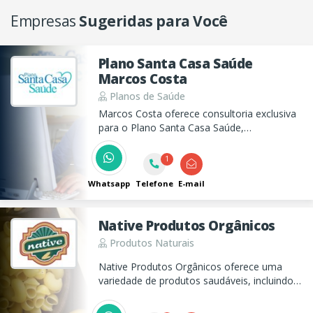
Empresas
Sugeridas para Você
Plano Santa Casa Saúde
Marcos Costa
Planos de Saúde
Marcos Costa oferece consultoria exclusiva
para o Plano Santa Casa Saúde,
proporcionando atendimento de qualidade e
segurança pois é consultor direto da
1
operadora. Entre em contato para saber
mais e receber um orçamento.
Whatsapp
Telefone
E-mail
Native Produtos Orgânicos
Produtos Naturais
Native Produtos Orgânicos oferece uma
variedade de produtos saudáveis, incluindo
alimentos integrais, suplementos
nutricionais e opções diet, sem glúten e sem