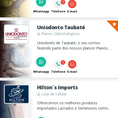
3
lactose. Tenha qualidade de vida!
Whatsapp
Telefone
E-mail
Uniodonto Taubaté
Planos Odontológicos
Uniodonto de Taubaté, o seu sorriso
fazendo parte dos nossos planos! Planos
Odontológicos desde 1997.
2
Whatsapp
Telefone
E-mail
Hilton´s Imports
Loja de Celular
Oferecemos os melhores produtos
importados Lacrados e Seminovos como
iPhone, iPad, MacBook, PS5 e SmartWatch.