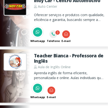
Indy Car - Centro Automotivo
Auto Center
Oferecer serviços e produtos com qualidade,
eficiência e garantia, buscando sempre a
satisfação de nossos clientes e o
desenvolvimento da empresa.
2
Whatsapp
Telefone
E-mail
Teacher Bianca - Professora de
Inglês
Aula de Inglês Online
Aprenda inglês de forma eficiente,
personalizada e online. Aulas individuais que
te darão independência e segurança no
idioma. Aproveite a oportunidade!
Whatsapp
E-mail