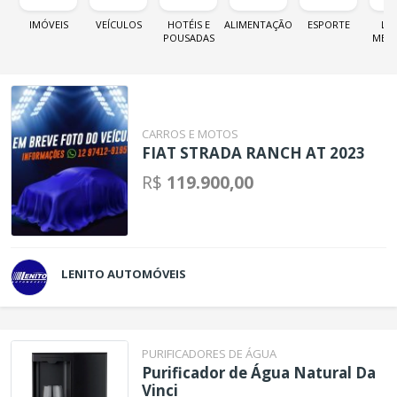
IMÓVEIS
VEÍCULOS
HOTÉIS E
ALIMENTAÇÃO
ESPORTE
LOJ
POUSADAS
MER
CARROS E MOTOS
FIAT STRADA RANCH AT 2023
R$
119.900,00
LENITO AUTOMÓVEIS
PURIFICADORES DE ÁGUA
Purificador de Água Natural Da
Vinci