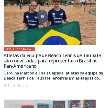
BEACH TENNIS TAUBATÉ
Atletas da equipe de Beach Tennis de Taubaté
são convocadas para representar o Brasil no
Pan-Americano
Carolina Marcon e Thaís Calçada, atletas da equipe de
Beach Tennis de Taubaté, encerraram as etapas do
Circuito Nacional da modalidade na liderança do
Há 8 min | Esporte
ranking brasileiro da categoria Sub-12 e foram
convocadas para representar o Brasil no Campeonato
Pan-Americano de Beach Tennis 2026.