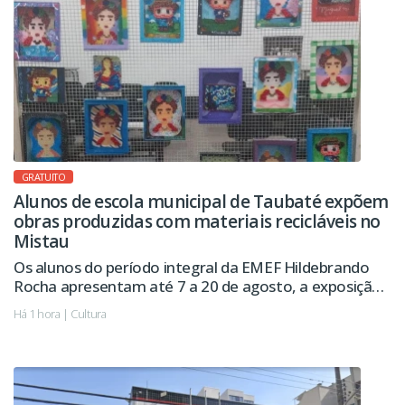
GRATUITO
Alunos de escola municipal de Taubaté expõem
obras produzidas com materiais recicláveis no
Mistau
Os alunos do período integral da EMEF Hildebrando
Rocha apresentam até 7 a 20 de agosto, a exposição
“Mestres da Arte: Arte e Reciclagem, um trabalho que
Há 1 hora | Cultura
dá certo!”, no Mistau (Museu da Imagem e do Som de
Taubaté). A visitação é gratuita.