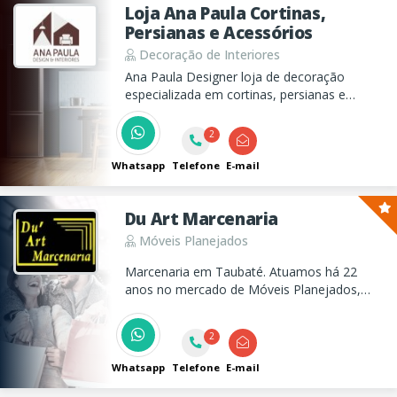
Loja Ana Paula Cortinas,
Persianas e Acessórios
Decoração de Interiores
Ana Paula Designer loja de decoração
especializada em cortinas, persianas e
acessórios, para comércios e residências em
Taubaté.
2
Whatsapp
Telefone
E-mail
Du Art Marcenaria
Móveis Planejados
Marcenaria em Taubaté. Atuamos há 22
anos no mercado de Móveis Planejados,
trazendo soluções inovadoras e lindas para
seu projeto!
2
Whatsapp
Telefone
E-mail