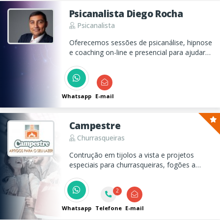
Psicanalista Diego Rocha
Psicanalista
Oferecemos sessões de psicanálise, hipnose
e coaching on-line e presencial para ajudar
você a entender suas emoções e
relacionamentos, promovendo
autoconhecimento e equilíbrio emocional.
Whatsapp
E-mail
Campestre
Churrasqueiras
Contrução em tijolos a vista e projetos
especiais para churrasqueiras, fogões a
lenha, fornos para pizza e lareiras.
2
Whatsapp
Telefone
E-mail