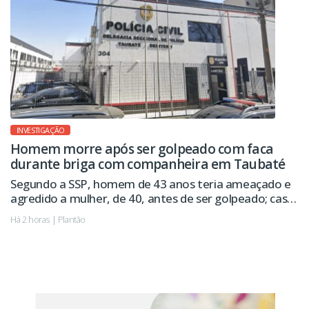
INVESTIGAÇÃO
Homem morre após ser golpeado com faca
durante briga com companheira em Taubaté
Segundo a SSP, homem de 43 anos teria ameaçado e
agredido a mulher, de 40, antes de ser golpeado; caso
é investigado como homicídio e legítima defesa.
Há 2 horas | Plantão