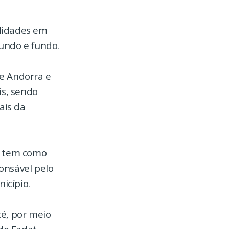
alidades em
undo e fundo.
e Andorra e
is, sendo
ais da
ue tem como
ponsável pelo
icípio.
té, por meio