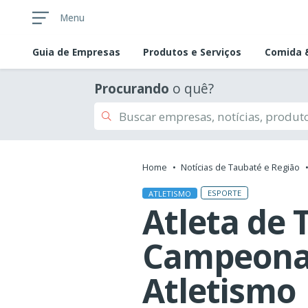
Menu
Guia de
Empresas
Produtos e Serviços
Comida &
Procurando
o quê?
Home
Notícias de Taubaté e Região
ESPORTE
ATLETISMO
Atleta de 
Campeonat
Atletismo