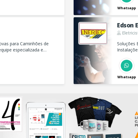
Whatsapp
Edson 
Eletrici
ovas para Caminhões de
Soluções E
uipe especializada e
Instalaçõe
os clientes de forma rápida e
pagament
Whatsapp