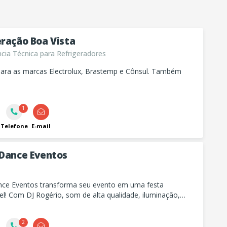
eração Boa Vista
cia Técnica para Refrigeradores
 para as marcas Electrolux, Brastemp e Cônsul. Também
1
Telefone
E-mail
 Dance Eventos
nce Eventos transforma seu evento em uma festa
el! Com DJ Rogério, som de alta qualidade, iluminação,
ito mais. Faça sua festa brilhar com som, luzes e
2