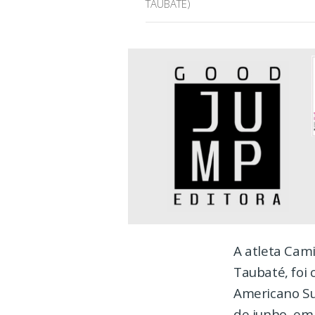
TAUBATÉ)
A atleta Cam
Taubaté, foi
Americano Sub
de junho, em 