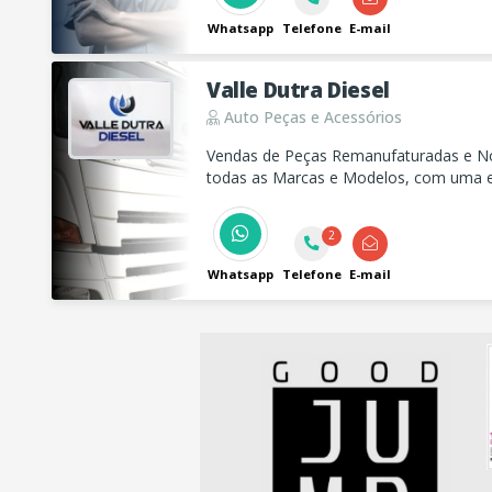
Whatsapp
Telefone
E-mail
Valle Dutra Diesel
Auto Peças e Acessórios
Vendas de Peças Remanufaturadas e N
todas as Marcas e Modelos, com uma eq
treinada para atender as necessidades d
eficaz.
2
Whatsapp
Telefone
E-mail