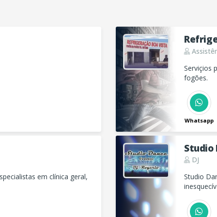
Refrig
Assistên
Serviçios
fogões.
Whatsapp
Studio
DJ
ecialistas em clínica geral,
Studio Da
inesquecív
telão e mu
animação!