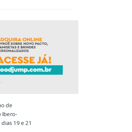
mo de
 Ibero-
 dias 19 e 21