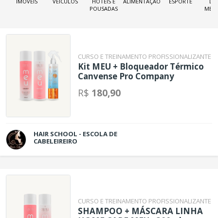
IMÓVEIS
VEÍCULOS
HOTÉIS E
ALIMENTAÇÃO
ESPORTE
LOJ
POUSADAS
MER
CURSO E TREINAMENTO PROFISSIONALIZANTE
Kit MEU + Bloqueador Térmico
Canvense Pro Company
R$
180,90
HAIR SCHOOL - ESCOLA DE
CABELEIREIRO
CURSO E TREINAMENTO PROFISSIONALIZANTE
SHAMPOO + MÁSCARA LINHA