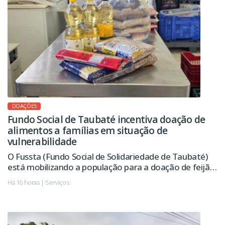
DOAÇÕES
Fundo Social de Taubaté incentiva doação de
alimentos a famílias em situação de
vulnerabilidade
O Fussta (Fundo Social de Solidariedade de Taubaté)
está mobilizando a população para a doação de feijão,
óleo e macarrão, alimentos essenciais na composição
Há 16 horas | Serviços
dos kits distribuídos pelo Banco de Alimentos às
famílias em situação de vulnerabilidade social e às
instituições assistenciais do município.