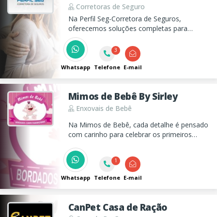
Corretoras de Seguro
Na Perfil Seg-Corretora de Seguros,
oferecemos soluções completas para
proteger seu patrimônio, com seguros auto,
residencial, de vida, saúde, e muito mais.
3
Visite nosso site!
Whatsapp
Telefone
E-mail
Mimos de Bebê By Sirley
Enxovais de Bebê
Na Mimos de Bebê, cada detalhe é pensado
com carinho para celebrar os primeiros
momentos do seu bebê. Oferecemos peças
delicadas, presentes especiais e muito amor
1
em cada criação. ? ✨ Encante-se com
nossos mimos!
Whatsapp
Telefone
E-mail
CanPet Casa de Ração