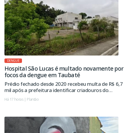
DENGUE
Hospital São Lucas é multado novamente por
focos da dengue em Taubaté
Prédio fechado desde 2020 recebeu multa de R$ 6,7
mil após a prefeitura identificar criadouros do
mosquito da dengue. Imóvel já havia sido autuado
Há 17 horas | Plantão
pelo mesmo motivo em 2024.