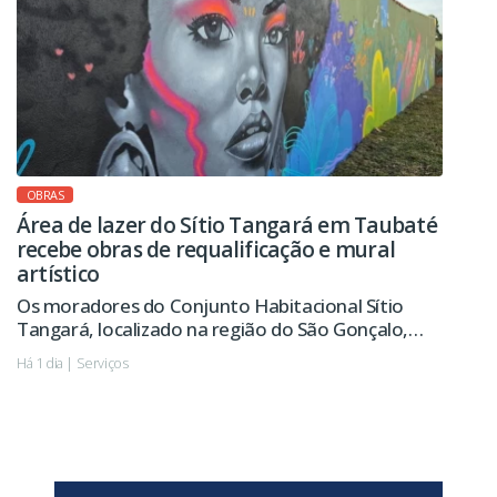
OBRAS
Área de lazer do Sítio Tangará em Taubaté
recebe obras de requalificação e mural
artístico
Os moradores do Conjunto Habitacional Sítio
Tangará, localizado na região do São Gonçalo,
passarão a contar em breve com uma área de lazer
Há 1 dia | Serviços
revitalizada, com novo playground, pista de
caminhada, calçamento e melhorias na iluminação
pública, entre outras ações.