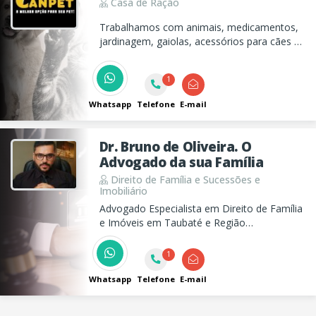
Casa de Ração
Trabalhamos com animais, medicamentos,
jardinagem, gaiolas, acessórios para cães e
ração para todos os animais. Entregas em
toda a cidade (confira condições)
1
Whatsapp
Telefone
E-mail
Dr. Bruno de Oliveira. O
Advogado da sua Família
Direito de Família e Sucessões e
Imobiliário
Advogado Especialista em Direito de Família
e Imóveis em Taubaté e Região
Metropolitana do Vale do Paraíba.
Atendimento imediato presencial e online.
1
Classificação 5 estrelas no Google em
credibilidade, preço justo e rapidez no
Whatsapp
Telefone
E-mail
atendimento.