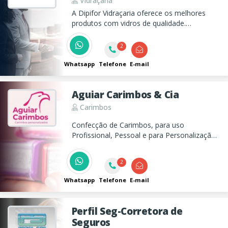
Vidraçaria
A Dipifor Vidraçaria oferece os melhores
produtos com vidros de qualidade.
Oferecendo uma completa linha de produtos
e serviços para tornar o seu escritório um
2
ambiente muito mais bonito, confortável e
produtivo.
Whatsapp
Telefone
E-mail
Aguiar Carimbos & Cia
Carimbos
Confecção de Carimbos, para uso
Profissional, Pessoal e para Personalização
em Geral. Além de também realizamos
Cópias de chaves, abertura de chave
2
codificada, etc, em Taubaté
Whatsapp
Telefone
E-mail
Perfil Seg-Corretora de
Seguros