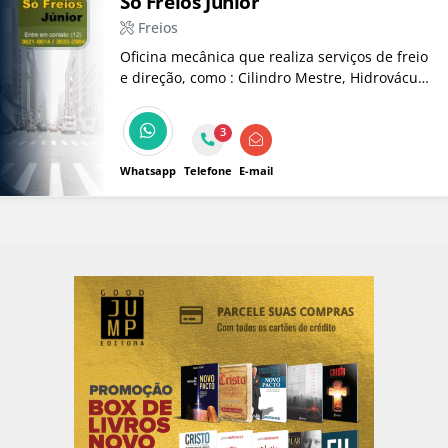
Só Freios Júnior
Freios
Oficina mecânica que realiza serviços de freio
e direção, como : Cilindro Mestre, Hidrovácuo,
Caixa de Direção (Mecânica e Hidráulica),
Pinças, Retifica em disco e Tambor.
3
Whatsapp
Telefone
E-mail