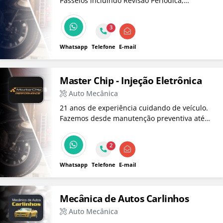
Passeios incluindo Revisão Periódica,
Manutenção de Correia Dentada, Suspensão,
Freio, Embreagem, além de Serviços de Auto
3
Elétrica para Veículos de Passeio, Caminhões,
Tratores e Máq. de Terraplanagem.
Whatsapp
Telefone
E-mail
Master Chip - Injeção Eletrônica
Auto Mecânica
21 anos de experiência cuidando de veículo.
Fazemos desde manutenção preventiva até
preparação de motores e turbos, usando
tecnologia de ponta e equipe qualificada.
2
Atendimento especializado para carros
comuns, híbridos e elétricos!
Whatsapp
Telefone
E-mail
Mecânica de Autos Carlinhos
Auto Mecânica