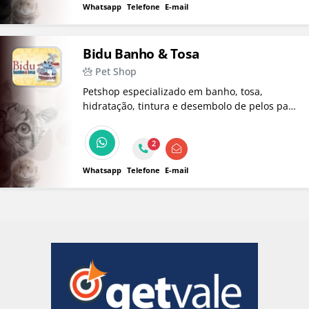
responsabilidade e carinho.
Whatsapp
Telefone
E-mail
Bidu Banho & Tosa
Pet Shop
Petshop especializado em banho, tosa,
hidratação, tintura e desembolo de pelos para
cães e gatos, oferecendo atendimento
profissional, seguro e focado no bem-estar do
2
seu pet.
Whatsapp
Telefone
E-mail