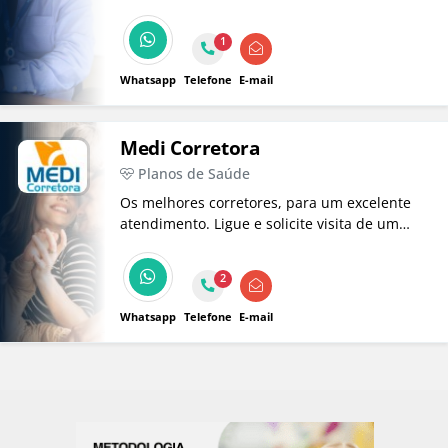
proporcionando atendimento de qualidade e
segurança pois é consultor direto da
1
operadora. Entre em contato para saber mais
e receber um orçamento.
Whatsapp
Telefone
E-mail
Medi Corretora
Planos de Saúde
Os melhores corretores, para um excelente
atendimento. Ligue e solicite visita de um
corretor especializado. Planos de saúde
individuais e empresariais.
2
Whatsapp
Telefone
E-mail