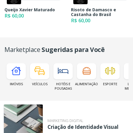
Queijo Xavier Maturado
Risoto de Damasco e
Castanha do Brasil
R$ 60,00
R$ 60,00
Marketplace
Sugeridas para Você
IMÓVEIS
VEÍCULOS
HOTÉIS E
ALIMENTAÇÃO
ESPORTE
LOJ
POUSADAS
MER
MARKETING DIGITAL
Criação de Identidade Visual