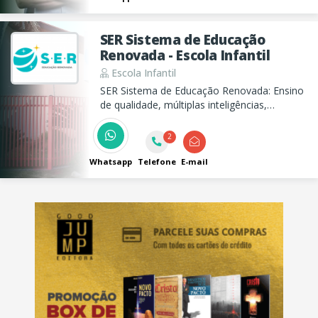
SER Sistema de Educação
Renovada - Escola Infantil
Escola Infantil
SER Sistema de Educação Renovada: Ensino
de qualidade, múltiplas inteligências,
abordagem cristã. Venha conhecer nossa
escola e transformar a vida do seu filho!
2
Whatsapp
Telefone
E-mail