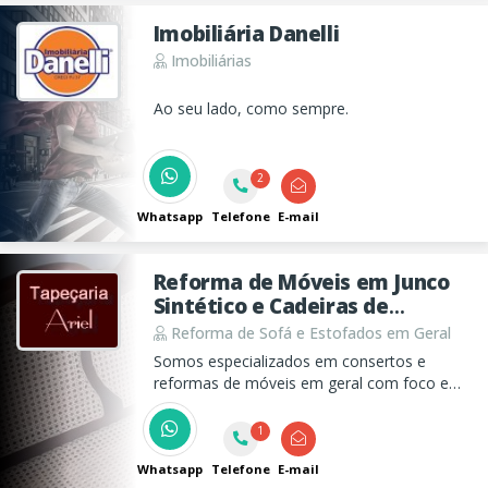
Imobiliária Danelli
Imobiliárias
Ao seu lado, como sempre.
2
Whatsapp
Telefone
E-mail
Reforma de Móveis em Junco
Sintético e Cadeiras de
Palhinha Natural Sintético
Reforma de Sofá e Estofados em Geral
Ariel
Somos especializados em consertos e
reformas de móveis em geral com foco em
sofás e estofados em geral e tambem em
móveis de junco sintético, vime e palhinha.
1
Whatsapp
Telefone
E-mail