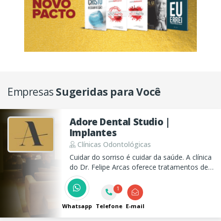
Empresas
Sugeridas para Você
Adore Dental Studio |
Implantes
Clínicas Odontológicas
Cuidar do sorriso é cuidar da saúde. A clínica
do Dr. Felipe Arcas oferece tratamentos de
Implantes, DTM, Dor Orofacial e
Alinhadores Invisíveis com tecnologia,
1
precisão e resultados naturais. Agende sua
avaliação!
Whatsapp
Telefone
E-mail