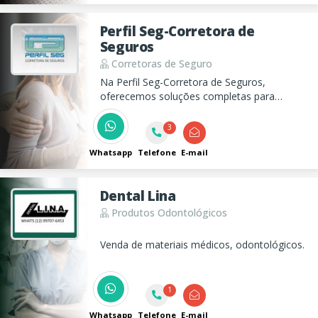
Perfil Seg-Corretora de
Seguros
Corretoras de Seguro
Na Perfil Seg-Corretora de Seguros,
oferecemos soluções completas para
proteger seu patrimônio, com seguros auto,
residencial, de vida, saúde, e muito mais.
3
Visite nosso site!
Whatsapp
Telefone
E-mail
Dental Lina
Produtos Odontológicos
Venda de materiais médicos, odontológicos.
1
Whatsapp
Telefone
E-mail