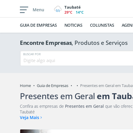
Taubaté
Menu
29ºC
14ºC
GUIA DE EMPRESAS
NOTICIAS
COLUNISTAS
AGEN
Encontre Empresas
, Produtos e Serviços
BUSCAR POR
Home
Guia de Empresas
Presentes em Geral em Tauba
Presentes em Geral
em Taub
Confira as empresas de
Presentes em Geral
que vão oferecer os melhores produtos e serviços para você e sua
Taubaté
Veja Mais