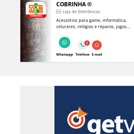
COBRINHA ®
Loja de Eletrônicos
Acessórios para game, informática,
celurares, relógios e reparos, jogos,
canivetes, tudo para tabacaria,
eletrônicos, brinquedos diversos,
2
lembrancinhas e muito mais!
Whatsapp
Telefone
E-mail