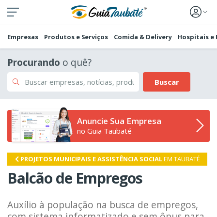
Empresas
Produtos e Serviços
Comida & Delivery
Hospitais e
Procurando
o quê?
Buscar
Anuncie Sua Empresa
no Guia Taubaté
PROJETOS MUNICIPAIS E ASSISTÊNCIA SOCIAL
EM TAUBATÉ
Balcão de Empregos
Auxílio à população na busca de empregos,
com sistema informatizado e sem ônus para