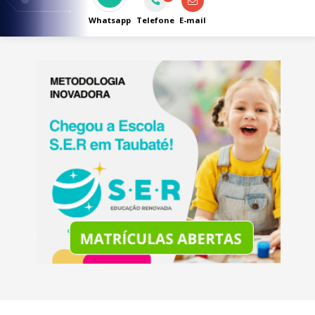
medida que unem tecnologia, confiabilidade
e atendimento especializado.
Whatsapp
Telefone
E-mail