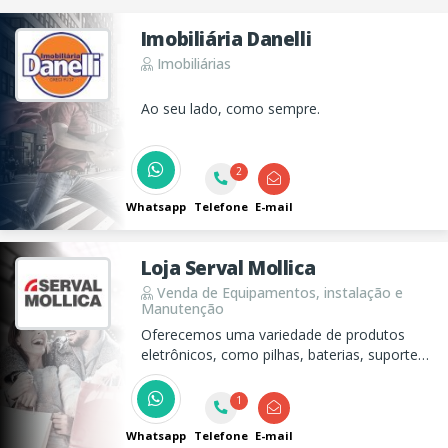
Imobiliária Danelli
Imobiliárias
Ao seu lado, como sempre.
2
Whatsapp
Telefone
E-mail
Loja Serval Mollica
Venda de Equipamentos, instalação e
Manutenção
Oferecemos uma variedade de produtos
eletrônicos, como pilhas, baterias, suportes
para TV e câmeras de segurança. Também
realizamos instalação e manutenção de
1
antenas e sistemas de segurança. Venha nos
visitar!
Whatsapp
Telefone
E-mail