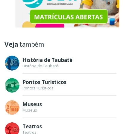
Veja
também
História de Taubaté
História de Taubaté
Pontos Turísticos
Pontos Turísticos
Museus
Museus
Teatros
Teatros