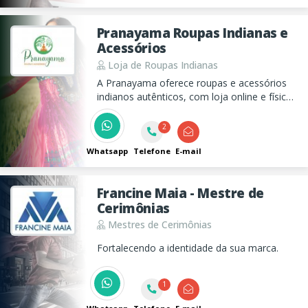
Pranayama Roupas Indianas e
Acessórios
Loja de Roupas Indianas
A Pranayama oferece roupas e acessórios
indianos autênticos, com loja online e física
em São José dos Campos. Também realiza
sessões de massagens, Reiki e Barra de
2
Access em Taubaté, proporcionando uma
experiência completa de bem-estar.
Whatsapp
Telefone
E-mail
Francine Maia - Mestre de
Cerimônias
Mestres de Cerimônias
Fortalecendo a identidade da sua marca.
1