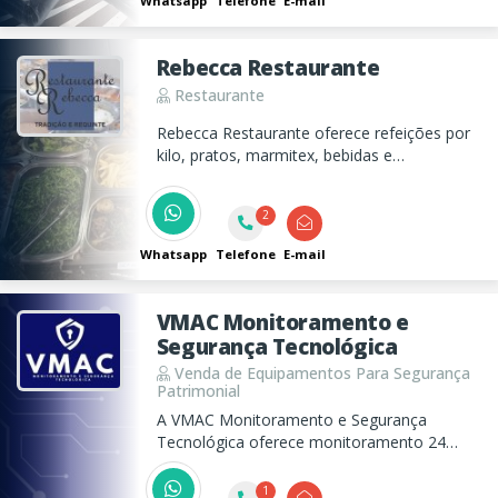
Whatsapp
Telefone
E-mail
Rebecca Restaurante
Restaurante
Rebecca Restaurante oferece refeições por
kilo, pratos, marmitex, bebidas e
sobremesas. Entregamos marmitex no
centro para sua comodidade!
2
Whatsapp
Telefone
E-mail
VMAC Monitoramento e
Segurança Tecnológica
Venda de Equipamentos Para Segurança
Patrimonial
A VMAC Monitoramento e Segurança
Tecnológica oferece monitoramento 24
horas, instalação de câmeras, alarmes e
controle de acesso, com soluções sob
1