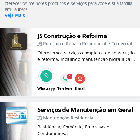
oferecer os melhores produtos e serviços para você e sua família
em Taubaté
Veja Mais
JS Construção e Reforma
Reforma e Reparo Residencial e Comercial
Oferecemos serviços completos de construção
e reforma, incluindo manutenção hidráulica,
elétrica e desentupimento, além de projetos
de construção com engenheiro responsável.
1
Nossa equipe está pronta para atender todas
as suas necessidades.
Whatsapp
Telefone
E-mail
Serviços de Manutenção em Geral
Manutenção Residencial
Residência, Comércio, Empresas e
Condomínios.
Garantia de Qualidade comprovada!