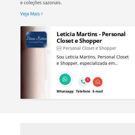
e coleções sazonais.
Veja Mais
Leticia Martins - Personal
Closet e Shopper
Personal Closet e Shopper
Sou Leticia Martins, Personal Closet
e Shopper, especializada em
organização de closets, guarda-
roupas e consultoria em compras. A
1
moda que é sua!
Whatsapp
Telefone
E-mail