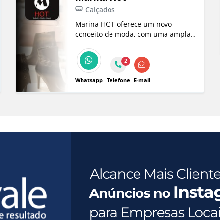
Calçados
Marina HOT oferece um novo
conceito de moda, com uma ampla
variedade de calçados, bolsas,
roupas e acessórios para todos os
2
estilos e ocasiões.
Whatsapp
Telefone
E-mail