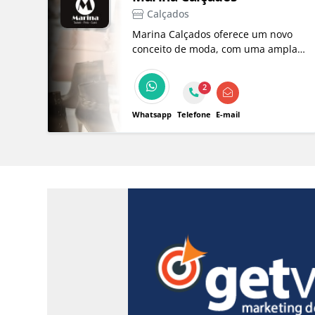
Calçados
Marina Calçados oferece um novo
conceito de moda, com uma ampla
variedade de calçados, bolsas,
roupas e acessórios para todos os
2
estilos e ocasiões.
Whatsapp
Telefone
E-mail