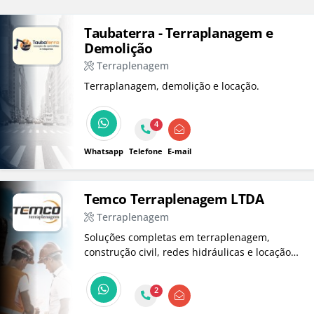
Taubaterra - Terraplanagem e
Demolição
Terraplenagem
Terraplanagem, demolição e locação.
4
Whatsapp
Telefone
E-mail
Temco Terraplenagem LTDA
Terraplenagem
Soluções completas em terraplenagem,
construção civil, redes hidráulicas e locação
de máquinas. A Temco entrega qualidade,
agilidade e respeito ao meio ambiente em
2
cada obra. Parceria e responsabilidade do
início ao fim.