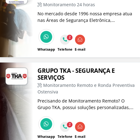
Monitoramento 24 horas
No mercado desde 1996 nossa empresa atua
nas Áreas de Segurança Eletrônica,
Automação, Telecomunicações e Faciliteis,
onde destacamos os Serviços de
2
Monitoramento 24 horas, Portaria Remota,
Pronta Reposta e Assistência Técnica.
Whatsapp
Telefone
E-mail
GRUPO TKA - SEGURANÇA E
SERVIÇOS
Monitoramento Remoto e Ronda Preventiva
Ostensiva
Precisando de Monitoramento Remoto? O
Grupo TKA, possui soluções personalizadas,
que aliada com a Ronda Ostensiva Preventiva,
coibimos ações de criminosos. Conte conosco
2
para proteger seu patrimônio e garantir um
sono tranquilo.
Whatsapp
Telefone
E-mail