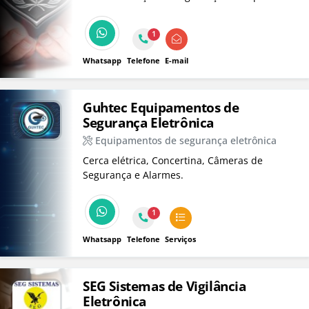
monitoramento 24h, cães treinados, CFTV,
instalação de sistemas, limpeza, jardinagem e
1
investigações privadas.
Whatsapp
Telefone
E-mail
Guhtec Equipamentos de
Segurança Eletrônica
Equipamentos de segurança eletrônica
Cerca elétrica, Concertina, Câmeras de
Segurança e Alarmes.
1
Whatsapp
Telefone
Serviços
SEG Sistemas de Vigilância
Eletrônica