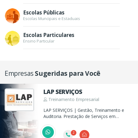
Escolas Públicas
Escolas Muncipais e Estaduais
Escolas Particulares
Ensino Particular
Empresas
Sugeridas para Você
LAP SERVIÇOS
Treinamento Empresarial
LAP SERVIÇOS | Gestão, Treinamento e
Auditoria. Prestação de Serviços em
Compliance - Ética & Conduta, Sistemas da
Qualidade ISO 9001 & Meio Ambiente ISO
2
14001 em Taubaté, Campinas e Regiões