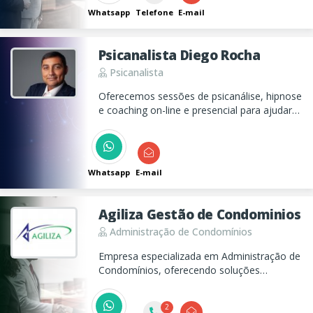
Metropolitanas.
Whatsapp
Telefone
E-mail
Psicanalista Diego Rocha
Psicanalista
Oferecemos sessões de psicanálise, hipnose
e coaching on-line e presencial para ajudar
você a entender suas emoções e
relacionamentos, promovendo
autoconhecimento e equilíbrio emocional.
Whatsapp
E-mail
Agiliza Gestão de Condominios
Administração de Condomínios
Empresa especializada em Administração de
Condomínios, oferecendo soluções
personalizados. Atendendo o Vale do
Paraíba e Litoral Norte. Entre em contato e
2
descomplique sua vida.