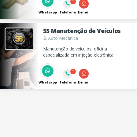
corporal, spa ds pés, banho de lua,
1
depilação e muito mais.
Whatsapp
Telefone
E-mail
SS Manutenção de Veículos
Auto Mecânica
Manutenção de veículos, oficina
especializada em injeção eletrônica.
1
Whatsapp
Telefone
E-mail