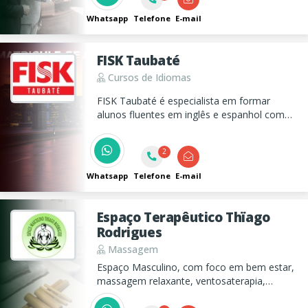
Whatsapp
Telefone
E-mail
FISK Taubaté
Cursos de Idiomas
FISK Taubaté é especialista em formar
alunos fluentes em inglês e espanhol com
metodologia própria, certificação
internacional e ensino personalizado para
2
crianças, adolescentes e adultos.
Whatsapp
Telefone
E-mail
Espaço Terapêutico Thïago
Rodrigues
Massagem
Espaço Masculino, com foco em bem estar,
massagem relaxante, ventosaterapia,
massagens com pedras quentes, esfoliação