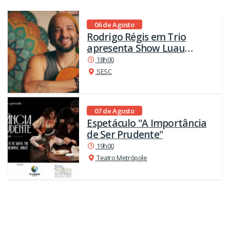
06 de Agosto
Rodrigo Régis em Trio
apresenta Show Luau
Brasilidades em Taubaté
18h00
SESC
07 de Agosto
Espetáculo "A Importância
de Ser Prudente"
19h00
Teatro Metrópole