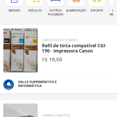
IMÓVEIS
VEÍCULOS
HOTÉIS E
ALIMENTAÇÃO
ESPORTE
LOJ
POUSADAS
MER
CARTUCHOS E TONERS
Refil de tinta compatível CGI-
190 - Impressora Canon
R$
19,50
VALLE SUPRIMENTOS E
INFORMÁTICA
CARROS E MOTOS