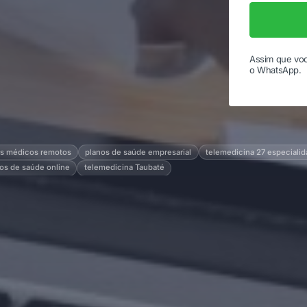
Assim que voc
o WhatsApp.
s médicos remotos
planos de saúde empresarial
telemedicina 27 especiali
os de saúde online
telemedicina Taubaté