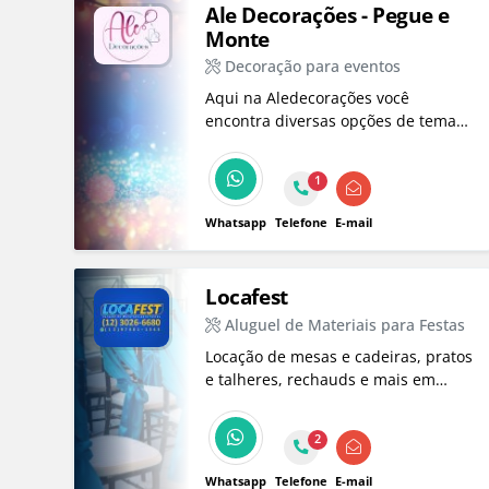
Ale Decorações - Pegue e
Monte
Decoração para eventos
Aqui na Aledecorações você
encontra diversas opções de temas
em sistema Pegue e Monte para
aniversários, confraternizações, chá
1
de bebê e muito mais!
Whatsapp
Telefone
E-mail
Locafest
Aluguel de Materiais para Festas
Locação de mesas e cadeiras, pratos
e talheres, rechauds e mais em
Taubaté. Entre em contato e faça
um orçamento para o seu evento!
2
Whatsapp
Telefone
E-mail