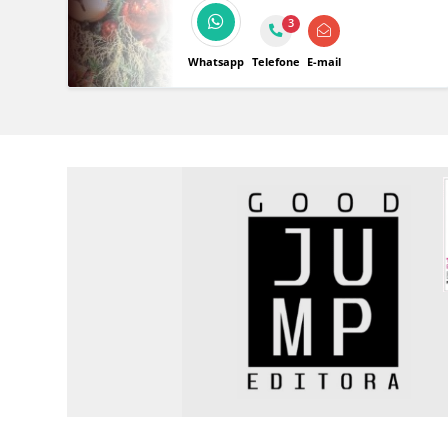
como Natal e Páscoa!
3
Whatsapp
Telefone
E-mail