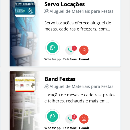
Servo Locações
Aluguel de Materiais para Festas
Servo Locações oferece aluguel de
mesas, cadeiras e freezers, com
rapidez e seriedade para garantir a
satisfação dos clientes em festas e
eventos. Consulte nossas ofertas!
2
Whatsapp
Telefone
E-mail
Band Festas
Aluguel de Materiais para Festas
Locação de mesas e cadeiras, pratos
e talheres, rechauds e mais em
Taubaté. Entre em contato e faça
um orçamento para o seu evento!
2
Whatsapp
Telefone
E-mail