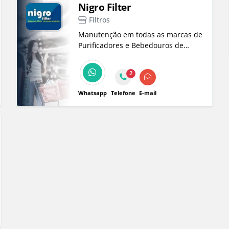
Nigro Filter
Filtros
Manutenção em todas as marcas de
Purificadores e Bebedouros de
água, entre outros
eletrodomésticos, bem como venda
2
de peças e elementos filtrantes.
Whatsapp
Telefone
E-mail