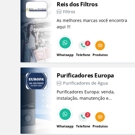
Reis dos Filtros
Filtros
As melhores marcas você encontra
aqui !!!
2
Whatsapp
Telefone
Produtos
Purificadores Europa
Purificadores de Água
Purificadores Europa: venda,
instalação, manutenção e
assistência técnica autorizada de
purificadores Europa, com refis
2
originais e filtro de entrada central.
Fale com a revenda na Av. do Povo.
Whatsapp
Telefone
Produtos