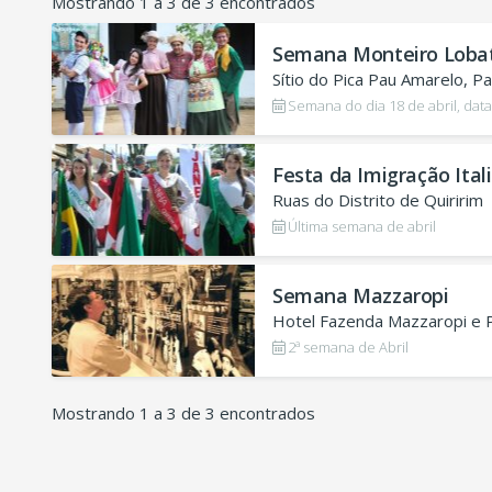
Mostrando 1 a 3 de 3 encontrados
Semana Monteiro Loba
Sítio do Pica Pau Amarelo, P
Semana do dia 18 de abril, dat
Festa da Imigração Ital
Ruas do Distrito de Quiririm
Última semana de abril
Semana Mazzaropi
Hotel Fazenda Mazzaropi e
2ª semana de Abril
Mostrando 1 a 3 de 3 encontrados