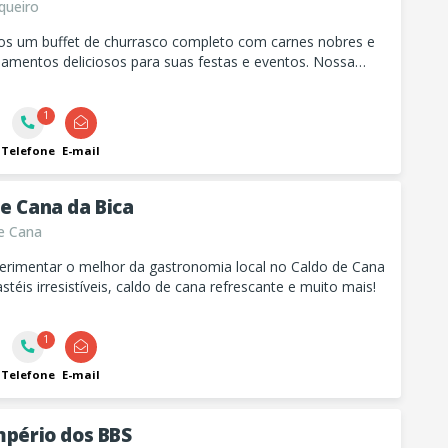
queiro
s um buffet de churrasco completo com carnes nobres e
mentos deliciosos para suas festas e eventos. Nossa
á pronta para atender com qualidade e praticidade.
1
Telefone
E-mail
e Cana da Bica
e Cana
erimentar o melhor da gastronomia local no Caldo de Cana
astéis irresistíveis, caldo de cana refrescante e muito mais!
1
Telefone
E-mail
mpério dos BBS