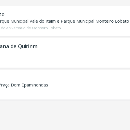
to
arque Municipal Vale do Itaim e Parque Municipal Monteiro Lobato
a do aniversário de Monteiro Lobato
iana de Quiririm
 Praça Dom Epaminondas