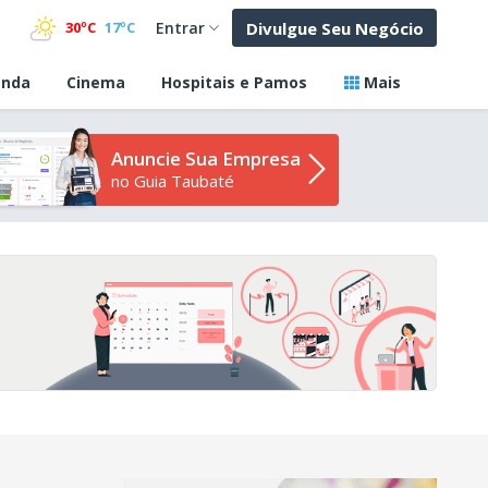
Divulgue Seu Negócio
30ºC
17ºC
Entrar
nda
Cinema
Hospitais e Pamos
Mais
Anuncie Sua Empresa
no Guia Taubaté