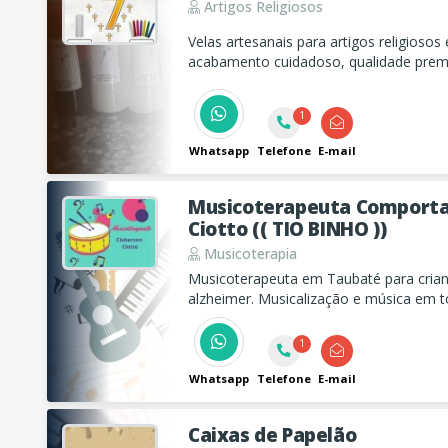
Artigos Religiosos
Velas artesanais para artigos religios
acabamento cuidadoso, qualidade prem
para igrejas, templos, lojas religiosas e
1
Whatsapp
Telefone
E-mail
Musicoterapeuta Comporta
Ciotto (( TIO BINHO ))
Musicoterapia
Musicoterapeuta em Taubaté para cria
alzheimer. Musicalização e música em
pedagógicos.
1
Whatsapp
Telefone
E-mail
Caixas de Papelão