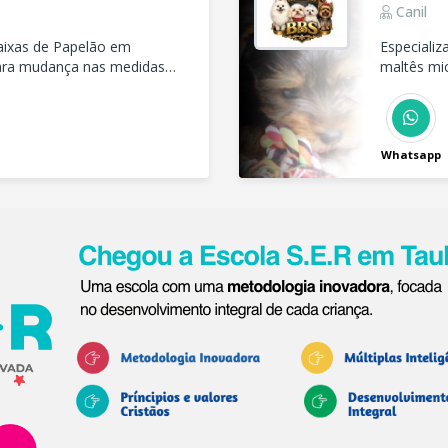
Canil
aixas de Papelão em
Especializ
para mudança nas medidas
maltês mic
os filhote
Whatsapp