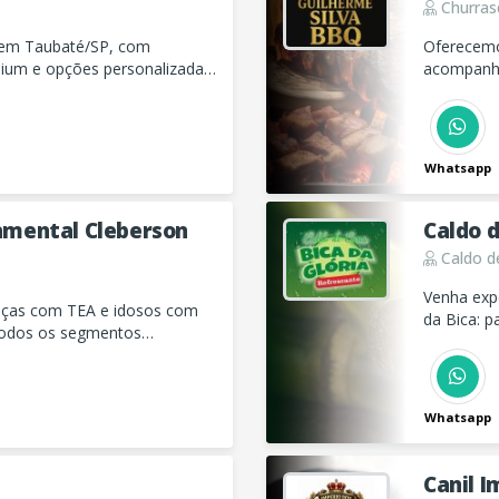
Churras
os em Taubaté/SP, com
Oferecemo
ium e opções personalizadas
acompanha
 celebrações especiais.
equipe est
Whatsapp
mental Cleberson
Caldo d
Caldo d
Venha exp
nças com TEA e idosos com
da Bica: p
 todos os segmentos
Whatsapp
Canil I