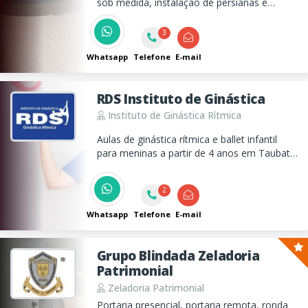
sob medida, instalação de persianas e
divisórias, móveis em aço, madeira e
plástico, móveis escolares, hospitalares,
3
cadeiras variadas, quadros brancos e de
aviso, bebedouros e ventiladores.
Whatsapp
Telefone
E-mail
RDS Instituto de Ginástica
Instituto de Ginástica Rítmica
Aulas de ginástica rítmica e ballet infantil
para meninas a partir de 4 anos em Taubaté.
Movimento, arte e disciplina com a
experiência da professora Roberta de Deus
2
no Instituto RDS. Agende uma aula!
Whatsapp
Telefone
E-mail
Grupo Blindada Zeladoria
Patrimonial
Zeladoria Patrimonial
Portaria presencial, portaria remota, ronda