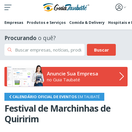
Empresas
Produtos e Serviços
Comida & Delivery
Hospitais e
Procurando
o quê?
Buscar
Anuncie Sua Empresa
no Guia Taubaté
CALENDÁRIO OFICIAL DE EVENTOS
EM TAUBATÉ
Festival de Marchinhas de
Quiririm