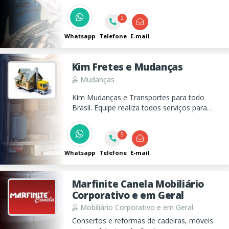
2
Whatsapp
Telefone
E-mail
Kim Fretes e Mudanças
Mudanças
Kim Mudanças e Transportes para todo
Brasil. Equipe realiza todos serviços para
transporte: Desmontagem e Montagem de
Móveis e Embalagens das peças, além de
5
também realizarmos transporte de carros
Whatsapp
Telefone
E-mail
Marfinite Canela Mobiliário
Corporativo e em Geral
Mobiliário Corporativo e em Geral
Consertos e reformas de cadeiras, móveis