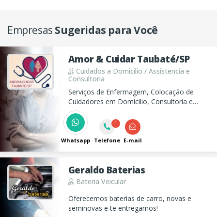
Empresas
Sugeridas para Você
Amor & Cuidar Taubaté/SP
Cuidados a Domicílio / Assistencia e
Consultoria
Serviços de Enfermagem, Colocação de
Cuidadores em Domicilio, Consultoria e
Assessoria, Orientações aos Familiares,
Cuidadores para acompanhamento medico
1
e exame, Curativos, administração
Medicamento.
Whatsapp
Telefone
E-mail
Geraldo Baterias
Bateria Veicular
Oferecemos baterias de carro, novas e
seminovas e te entregamos!