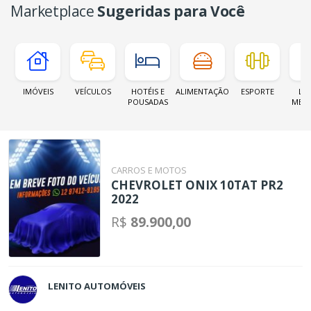
Marketplace
Sugeridas para Você
IMÓVEIS
VEÍCULOS
HOTÉIS E
ALIMENTAÇÃO
ESPORTE
LOJ
POUSADAS
MER
CARROS E MOTOS
CHEVROLET ONIX 10TAT PR2
2022
R$
89.900,00
LENITO AUTOMÓVEIS