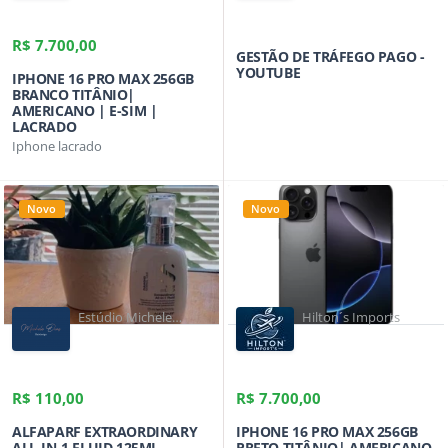
R$ 7.700,00
GESTÃO DE TRÁFEGO PAGO -
YOUTUBE
IPHONE 16 PRO MAX 256GB
BRANCO TITÂNIO|
AMERICANO | E-SIM |
LACRADO
Iphone lacrado
Novo
Novo
Estúdio Michele
Hilton´s Imports
Dias
R$ 110,00
R$ 7.700,00
ALFAPARF EXTRAORDINARY
IPHONE 16 PRO MAX 256GB
ALL-IN-1 FLUID 125ML
PRETO TITÂNIO| AMERICANO