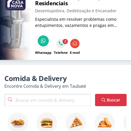
Residenciais
Desentupidora, Dedetização e Encanador
Especialista em resolver problemas como
entupimentos, vazamentos e pragas em
Taubaté. Atendimento 24 horas por dia, todos
os dias. Desentupimento rápido, consertos de
2
vazamentos e dedetização eficaz.
Whatsapp
Telefone
E-mail
Comida & Delivery
Encontre Comida & Delivery em Taubaté
Buscar