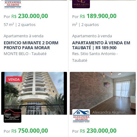
Corretora de
Imóveis
230.000,00
189.900,00
R$
R$
Por
Por
57 m² | 2 quartos
m² | 2 quartos
Apartamento à venda
Apartamento à venda
EDIFICIO MIRANTE 2 DORM
APARTAMENTO À VENDA EM
PRONTO PARA MORAR
TAUBATÉ | R$ 189.900
MONTE BELO - Taubaté
Res. Sitio Santo Antonio -
Taubaté
VENDA
Gilson Varallo Neg
Alexandra Akamine
Imobiliários
Corretora de
Imóveis
750.000,00
230.000,00
R$
R$
Por
Por