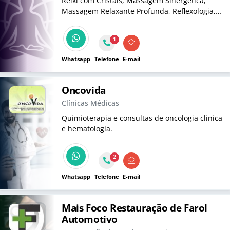
Reiki com Cristais, Massagem Sinergética,
Massagem Relaxante Profunda, Reflexologia,
Tameana com Cristais (Pleiadianos) e Sound
Healing. Atendimento Presencial e à Distância,
1
Palestras Educativas Especiais. Agende o seu
horário.
Whatsapp
Telefone
E-mail
Oncovida
Clínicas Médicas
Quimioterapia e consultas de oncologia clinica
e hematologia.
2
Whatsapp
Telefone
E-mail
Mais Foco Restauração de Farol
Automotivo