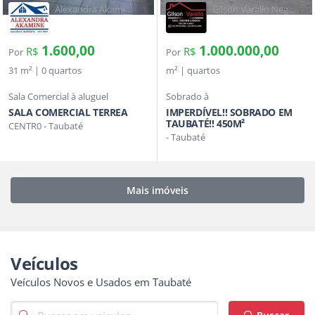
Alexandra Akamine
Gilson Varallo Neg
Corretora de
Imobiliários
Imóveis
1.600,00
1.000.000,00
R$
R$
Por
Por
31 m² | 0 quartos
m² | quartos
Sala Comercial à aluguel
Sobrado à
SALA COMERCIAL TERREA
IMPERDÍVEL!! SOBRADO EM
TAUBATÉ!! 450M²
CENTR0 - Taubaté
- Taubaté
Mais imóveis
Veículos
Veículos Novos e Usados em Taubaté