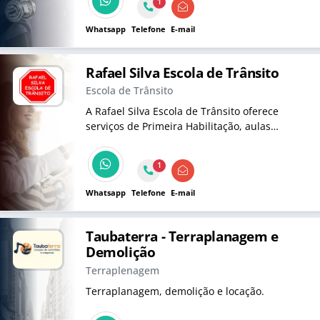
1
Whatsapp
Telefone
E-mail
Rafael Silva Escola de Trânsito
Escola de Trânsito
A Rafael Silva Escola de Trânsito oferece
serviços de Primeira Habilitação, aulas
práticas e cursos para formação de
profissionais de auto escolas, examinadores e
1
muito mais. Cursos reconhecidos para
transformar sua carreira no trânsito.
Whatsapp
Telefone
E-mail
Taubaterra - Terraplanagem e
Demolição
Terraplenagem
Terraplanagem, demolição e locação.