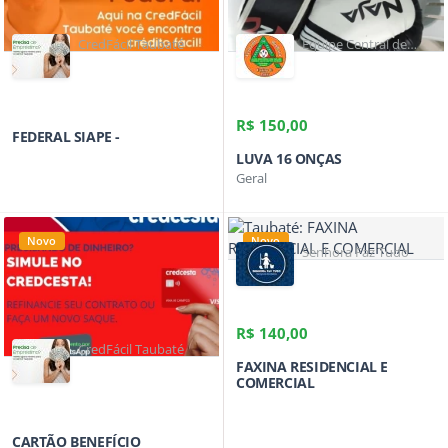
CredFácil Taubaté
Equipe Central de
Lutas - Sensei
Fernando Banhara
R$ 150,00
FEDERAL SIAPE -
LUVA 16 ONÇAS
Geral
Novo
Novo
Senhora Faz Tudo
R$ 140,00
CredFácil Taubaté
FAXINA RESIDENCIAL E
COMERCIAL
CARTÃO BENEFÍCIO