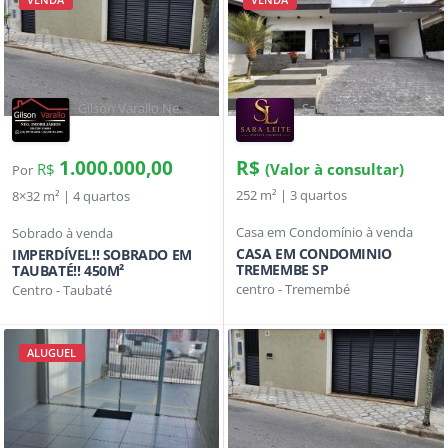
VENDA
VENDA
Gilson Varallo Neg
Sara Leite
Imobiliários
1.000.000,00
R$
R$
(Valor à consultar)
Por
252 m² | 3 quartos
8×32 m² | 4 quartos
Casa em Condomínio à venda
Sobrado à venda
CASA EM CONDOMINIO
IMPERDÍVEL!! SOBRADO EM
TREMEMBE SP
TAUBATÉ!! 450M²
centro - Tremembé
Centro - Taubaté
ALUGUEL