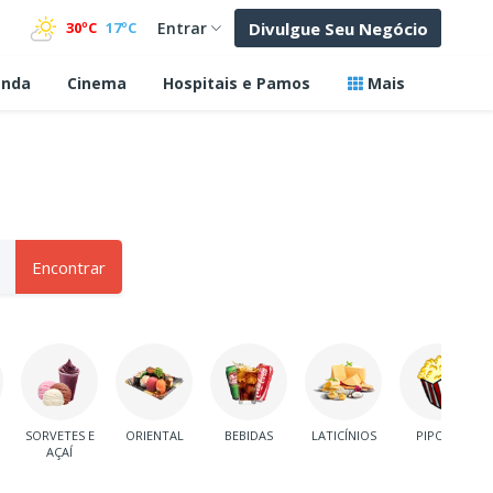
Divulgue Seu Negócio
30ºC
17ºC
Entrar
nda
Cinema
Hospitais e Pamos
Mais
Encontrar
SORVETES E
ORIENTAL
BEBIDAS
LATICÍNIOS
PIPOCA
AÇAÍ