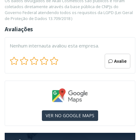
Os dados divulgados de Akali Cosmeticos são públicos e foram
coletados diretamente através da base pública de CNPJs do
Governo Federal atendendo todos os requisitos da LGPD (Lei Geral
de Proteção de Dados 13.709/2018 )
Avaliações
Nenhum internauta avaliou esta empresa.
Avalie
VER NO GOOGLE MAPS