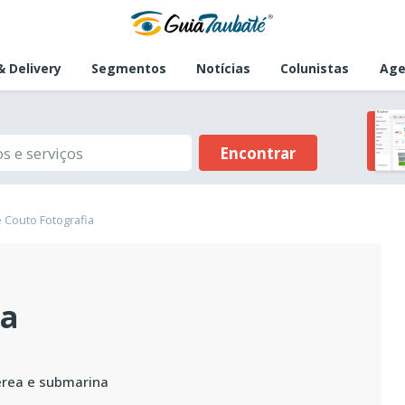
 Delivery
Segmentos
Notícias
Colunistas
Age
Encontrar
e Couto Fotografia
ia
érea e submarina