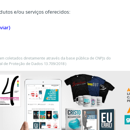
dutos e/ou serviços oferecidos:
viar)
ram coletados diretamente através da base pública de CNPJs do
l de Proteção de Dados 13.709/2018 )