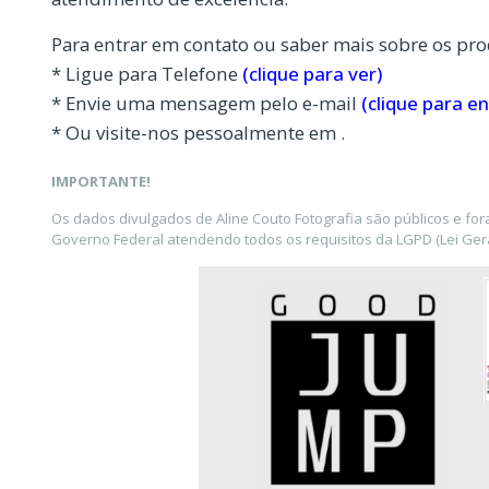
Para entrar em contato ou saber mais sobre os pro
* Ligue para Telefone
(clique para ver)
* Envie uma mensagem pelo e-mail
(clique para en
* Ou visite-nos pessoalmente em .
IMPORTANTE!
Os dados divulgados de Aline Couto Fotografia são públicos e fo
Governo Federal atendendo todos os requisitos da LGPD (Lei Gera