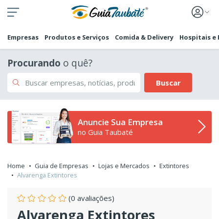
Empresas
Produtos e Serviços
Comida & Delivery
Hospitais e
Procurando
o quê?
Buscar
Anuncie Sua Empresa
no Guia Taubaté
Home
Guia de Empresas
Lojas e Mercados
Extintores
Alvarenga Extintores
(0 avaliações)
Alvarenga Extintores