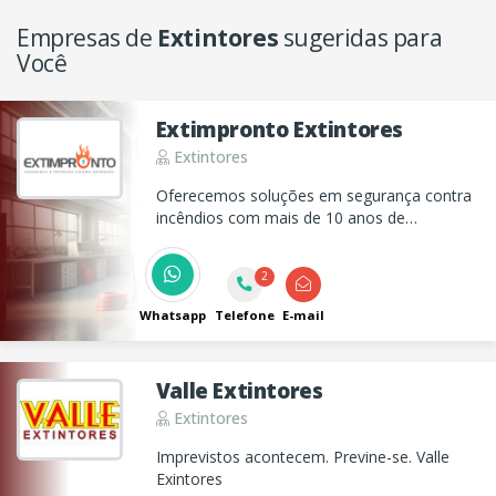
Empresas de
Extintores
sugeridas para
Você
Extimpronto Extintores
Extintores
Oferecemos soluções em segurança contra
incêndios com mais de 10 anos de
experiência. Confira nossa manutenção e
venda de extintores e equipamentos de
2
segurança para proteger o que é mais
importante para você.
Whatsapp
Telefone
E-mail
Valle Extintores
Extintores
Imprevistos acontecem. Previne-se. Valle
Exintores