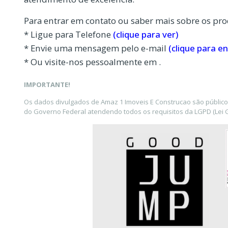
Para entrar em contato ou saber mais sobre os pro
* Ligue para Telefone
(clique para ver)
* Envie uma mensagem pelo e-mail
(clique para en
* Ou visite-nos pessoalmente em .
IMPORTANTE!
Os dados divulgados de Amaz 1 Imoveis E Construcao são público
do Governo Federal atendendo todos os requisitos da LGPD (Lei G