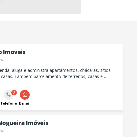
o Imoveis
ria
nda, aluga e administra apartamentos, chácaras, sítios
e casas. Também parcelamento de terrenos, casas e
tos.
3
Telefone
E-mail
Nogueira Imóveis
ria