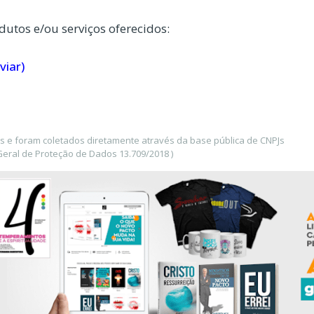
dutos e/ou serviços oferecidos:
viar)
s e foram coletados diretamente através da base pública de CNPJs
eral de Proteção de Dados 13.709/2018 )