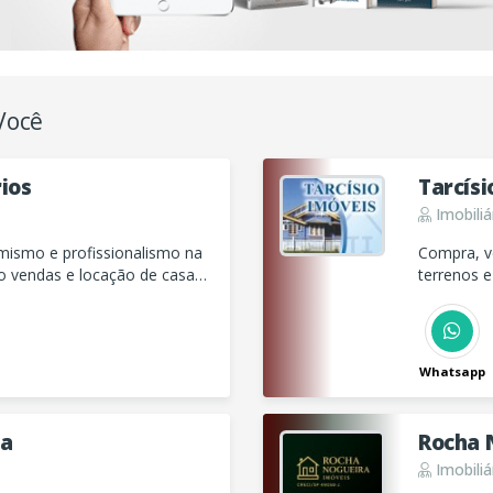
Você
rios
Tarcísi
Imobiliá
mismo e profissionalismo na
Compra, ve
mo vendas e locação de casas,
terrenos 
apartamen
Whatsapp
ia
Rocha 
Imobiliá