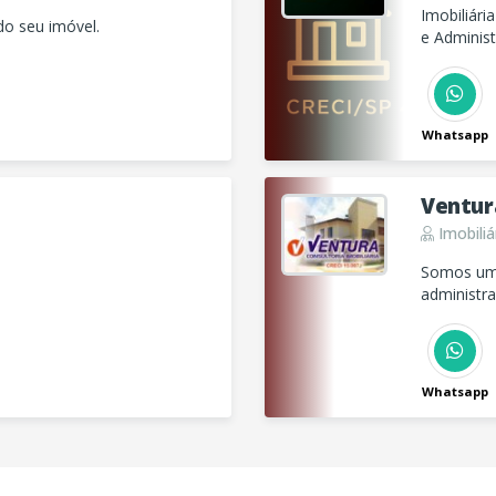
Imobiliár
do seu imóvel.
e Administ
visando a 
Whatsapp
Ventura
Imobiliá
Somos uma
administra
Whatsapp