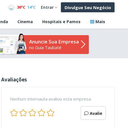
Divulgue Seu Negócio
30ºC
14ºC
Entrar
nda
Cinema
Hospitais e Pamos
Mais
Anuncie Sua Empresa
no Guia Taubaté
Avaliações
Nenhum internauta avaliou esta empresa.
Avalie