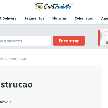
 Delivery
Segmentos
Notícias
Colunistas
Age
Encontrar
oveis E Construcao
nstrucao
móveis