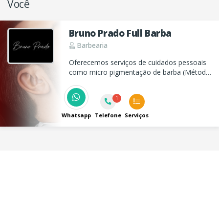
Você
Bruno Prado Full Barba
Barbearia
Oferecemos serviços de cuidados pessoais
como micro pigmentação de barba (Método
Full Barba) e terapia capilar, garantindo
resultados de qualidade e satisfação para
1
nossos clientes.
Whatsapp
Telefone
Serviços