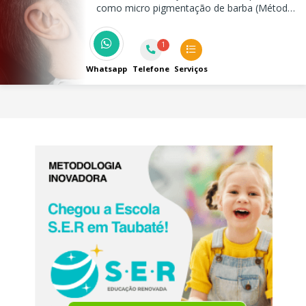
como micro pigmentação de barba (Método
Full Barba) e terapia capilar, garantindo
resultados de qualidade e satisfação para
1
nossos clientes.
Whatsapp
Telefone
Serviços