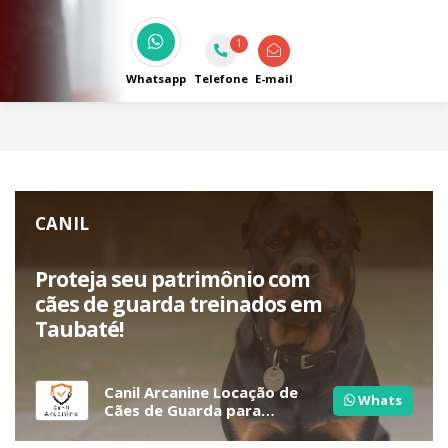
higienização e polimento. Na Lavabreu,
entregamos sempre mais para deixar seu
1
carro impecável.
Whatsapp
Telefone
E-mail
CANIL
Proteja seu patrimônio com
cães de guarda treinados em
Taubaté!
Canil Arcanine Locação de
Whats
Cães de Guarda para
Segurança