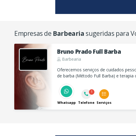
Empresas de
Barbearia
sugeridas para V
Bruno Prado Full Barba
Barbearia
Oferecemos serviços de cuidados pess
de barba (Método Full Barba) e terapia c
de qualidade e satisfação para nossos cl
1
Whatsapp
Telefone
Serviços