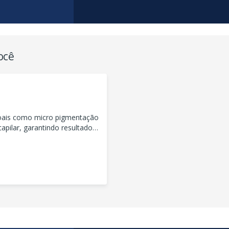
ocê
oais como micro pigmentação
apilar, garantindo resultados
ientes.