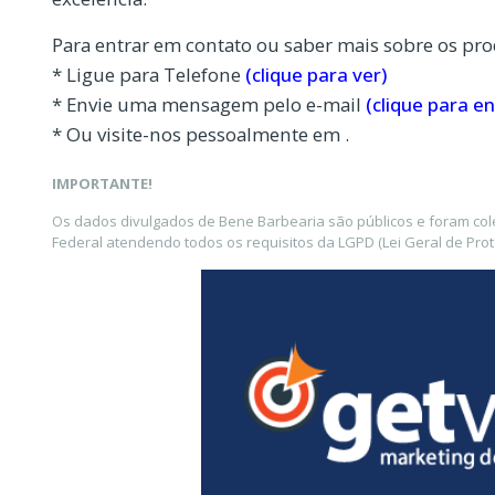
Para entrar em contato ou saber mais sobre os pro
* Ligue para Telefone
(clique para ver)
* Envie uma mensagem pelo e-mail
(clique para en
* Ou visite-nos pessoalmente em .
IMPORTANTE!
Os dados divulgados de Bene Barbearia são públicos e foram col
Federal atendendo todos os requisitos da LGPD (Lei Geral de Pro