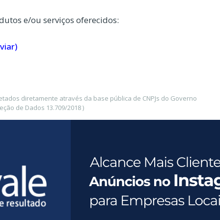
dutos e/ou serviços oferecidos:
viar)
etados diretamente através da base pública de CNPJs do Governo
teção de Dados 13.709/2018 )