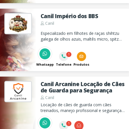
Canil Império dos BBS
Canil
Especializado em filhotes de raças shihtzu
galega de olhos azuis, maltês micro, spitz
alemão e muito mais! Entre em contato e
confira os filhotes disponiveis no momento!
1
Whatsapp
Telefone
Produtos
Canil Arcanine Locação de Cães
de Guarda para Segurança
Canil
Locação de cães de guarda com cães
treinados, manejo profissional e segurança
patrimonial para empresas, obras, fazendas
e condomínios. Atendimento especializado e
1
mais de 25 anos de experiência.