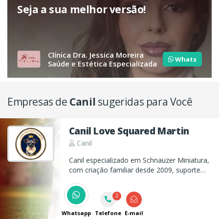
Seja a sua melhor versão!
Clínica Dra. Jessica Moreira
Whats
Saúde e Estética Especializada
Empresas de
Canil
sugeridas para Você
Canil Love Squared Martin
Canil
Canil especializado em Schnauzer Miniatura,
com criação familiar desde 2009, suporte
vitalício e foco em saúde, temperamento e
procedência confiável. Atendimento com
2
hora marcada.
Whatsapp
Telefone
E-mail