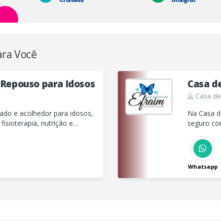
ara Você
 Repouso para Idosos
Casa d
Casa de
do e acolhedor para idosos,
Na Casa d
isioterapia, nutrição e
seguro co
lidade de vida e conforto aos
médica 24
especializ
Whatsapp