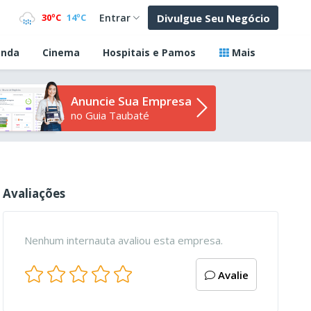
Divulgue Seu Negócio
30ºC
14ºC
Entrar
nda
Cinema
Hospitais e Pamos
Mais
Anuncie Sua Empresa
no Guia Taubaté
Avaliações
Nenhum internauta avaliou esta empresa.
Avalie