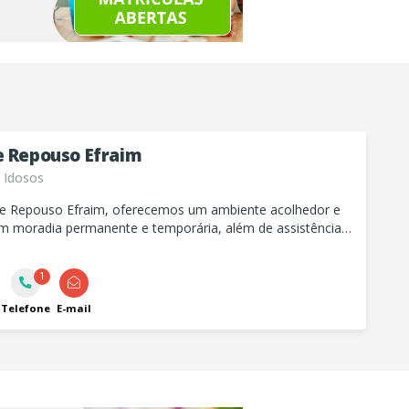
e Repouso Efraim
 Idosos
e Repouso Efraim, oferecemos um ambiente acolhedor e
m moradia permanente e temporária, além de assistência
h para idosos. Venha conhecer nossos cuidados e serviços
ados.
1
Telefone
E-mail