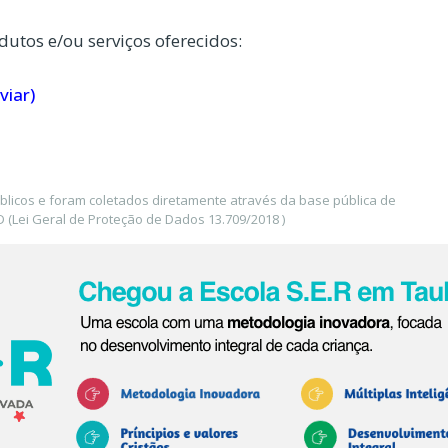
dutos e/ou serviços oferecidos:
viar)
blicos e foram coletados diretamente através da base pública de
(Lei Geral de Proteção de Dados 13.709/2018 )