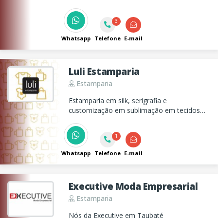
3
Whatsapp
Telefone
E-mail
Luli Estamparia
Estamparia
Estamparia em silk, serigrafia e
customização em sublimação em tecidos
poliéster. Desenhos chapados em
camisetas, telas serigráficas.
1
Whatsapp
Telefone
E-mail
Executive Moda Empresarial
Estamparia
Nós da Executive em Taubaté