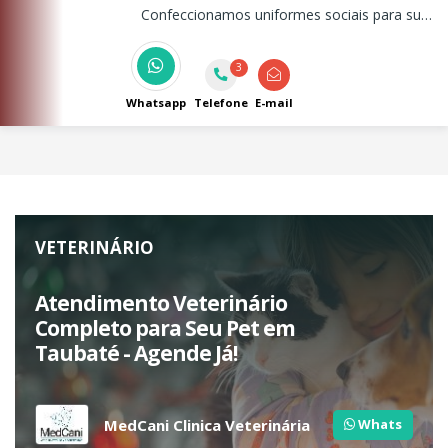
Confeccionamos uniformes sociais para sua
empresa, com logo em bordados ou em silk
screen.
3
Whatsapp
Telefone
E-mail
VETERINÁRIO
Atendimento Veterinário
Completo para Seu Pet em
Taubaté - Agende Já!
MedCani Clinica Veterinária
Whats