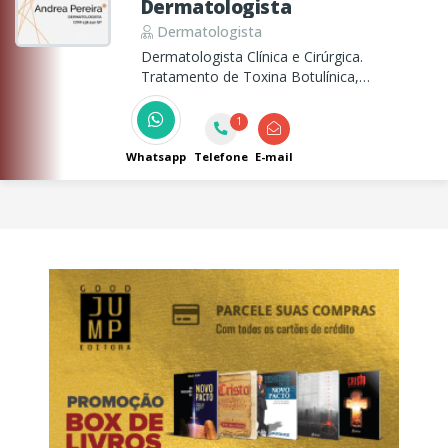
Dermatologista
Dermatologista
Dermatologista Clínica e Cirúrgica.
Tratamento de Toxina Botulínica,
Preenchimento, Peelings, e Pequenas
Cirurgias Dermatológicas.
1
Whatsapp
Telefone
E-mail