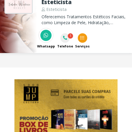
Esteticista
Esteticista
Oferecemos Tratamentos Estéticos Faciais,
como Limpeza de Pele, Hidratação,
Microagulhamento e Laserterapia. Além de
Terapia Capilar e Spa dos Pés
1
Whatsapp
Telefone
Serviços