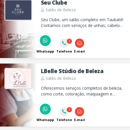
Seu Clube
Salão de Beleza
Seu Clube, um salão completo em Taubaté!
Contamos com serviços de unhas, cabelo
,depilação, podologia, sobrancelhas,
estética, barbearia, além de um delicioso
1
bistrô!
Whatsapp
Telefone
E-mail
LBelle Stúdio de Beleza
Salão de Beleza
Oferecemos serviços completos de beleza,
como corte, coloração, maquiagem e
manicure, garantindo que você se sinta
incrível em qualquer ocasião.
1
Whatsapp
Telefone
E-mail