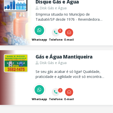
Disque Gás e Água
Disk Gás e Água
Empresa situada no Município de
Taubaté/SP desde 1976 - Revendedora
Autorizada Ultragaz - Fornecedora de Água
Potável - Acessórios Gás e Água
8
Whatsapp
Telefone
E-mail
Gás e Água Mantiqueira
Disk Gás e Água
Se seu gás acabar é só ligar! Qualidade,
praticidade e agilidade você só encontra
aqui.
2
Whatsapp
Telefone
E-mail