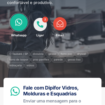
confortável e produtivo.
2
Whatsapp
Ligar
Email
Taubaté / SP
divisória
gesso
forro pvc
drywall
forro de isopor
piso paviflex
parede
gesso liso
vidraçaria
vidros
Fale com Dipifor Vidros,
Molduras e Esquadrias
Enviar uma mensagem para o