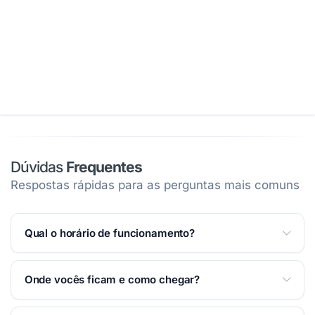
Dúvidas
Frequentes
Respostas rápidas para as perguntas mais comuns
Qual o horário de funcionamento?
Atendemos Segunda a Sexta das 08:00 às 18:00.
Ver
Onde vocês ficam e como chegar?
horários completos na página
.