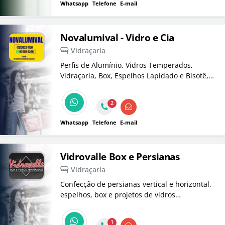
Whatsapp
Telefone
E-mail
Novalumival - Vidro e Cia
Vidraçaria
Perfis de Alumínio, Vidros Temperados,
Vidraçaria, Box, Espelhos Lapidado e Bisotê,
Porta Sanfonada, Corrimão, Portas para gás
em alumínio e envidraçamento de sacada.
2
Whatsapp
Telefone
E-mail
Vidrovalle Box e Persianas
Vidraçaria
Confecção de persianas vertical e horizontal,
espelhos, box e projetos de vidros
temperados e divisórias e portas sanfonadas
em Taubaté!
1