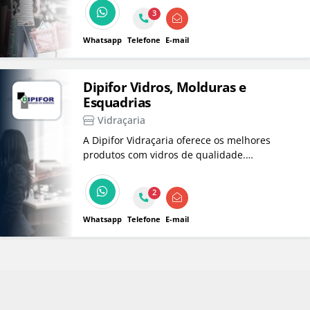
3
Whatsapp
Telefone
E-mail
Dipifor Vidros, Molduras e
Esquadrias
Vidraçaria
A Dipifor Vidraçaria oferece os melhores
produtos com vidros de qualidade.
Oferecendo uma completa linha de produtos
e serviços para tornar o seu escritório um
2
ambiente muito mais bonito, confortável e
produtivo.
Whatsapp
Telefone
E-mail