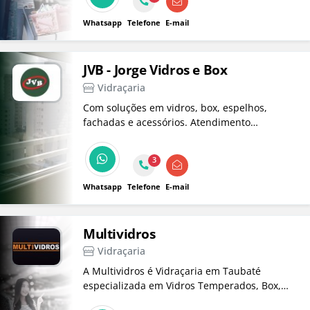
Whatsapp
Telefone
E-mail
JVB - Jorge Vidros e Box
Vidraçaria
Com soluções em vidros, box, espelhos,
fachadas e acessórios. Atendimento
especializado, showroom em Belém e
instalação imediata.
3
Whatsapp
Telefone
E-mail
Multividros
Vidraçaria
A Multividros é Vidraçaria em Taubaté
especializada em Vidros Temperados, Box,
Espelhos Sacadas e muito mais!